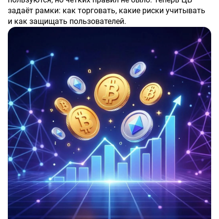
задаёт рамки: как торговать, какие риски учитывать
и как защищать пользователей.
Что это значит для обычного человека:
✅ Прозрачность:
меньше шансов попасть на
мошенников — площадки будут под надзором.
✅ Защита прав:
если что-то пойдёт не так, появится
понятный путь решения споров.
✅ Контроль рисков:
ЦБ требует предупреждать
пользователей о высокой волатильности и
возможных потерях.
Конечно, не всем такие правила по душе: кто-то любит
полную свободу, а кто-то — спокойствие и гарантии.
Но одно очевидно: крипта перестаёт быть «диким
Западом» и становится частью регулируемой
экономики.
А как вы относитесь к регулированию крипты? За
жёсткие правила или за полную свободу? 👇