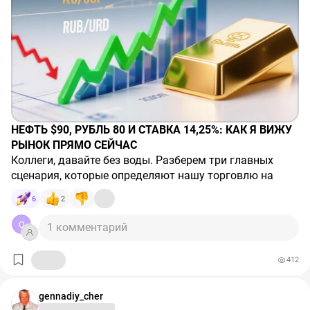
#АналитикаФинбазар
НЕФТЬ $90, РУБЛЬ 80 И СТАВКА 14,25%: КАК Я ВИЖУ
РЫНОК ПРЯМО СЕЙЧАС
Коллеги, давайте без воды. Разберем три главных
сценария, которые определяют нашу торговлю на
этой неделе. Никаких прогнозов на 2027 год —
6
2
только
"здесь и сейчас"
.
1. Нефть: геополитика важнее ОПЕК+
Q
1 комментарий
Угроза перекрытия Ормузского пролива — это не
просто заголовки. Это прямая премия в цене Brent.
412
Мы видим, как фьючерс BR-9.26 консолидируется
перед попыткой штурва $90.
2. Рубль: почему сейчас 80, а не 100
**Мой взгляд:** Пока цена держится выше $83, любое
Да, доллар сегодня около 80. Но давайте честно
gennadiy_cher