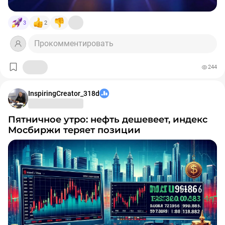
Иллюстрация сгенерирована нейросетью
#криптовалюта
#ЦБРФ
#финансы
#регулирование
3
2
Прокомментировать
244
InspiringCreator_318d
Пятничное утро: нефть дешевеет, индекс
Мосбиржи теряет позиции