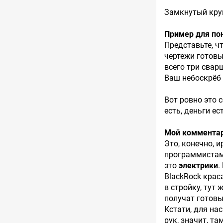
Замкнутый круг
Пример для по
Представьте, ч
чертежи готовы
всего три сварщ
Ваш небоскрёб 
Вот ровно это 
есть, деньги ес
Мой коммента
Это, конечно, 
программистам
это
электрики
.
BlackRock крас
в стройку, тут
получат готовы
Кстати, для на
рук, значит, та