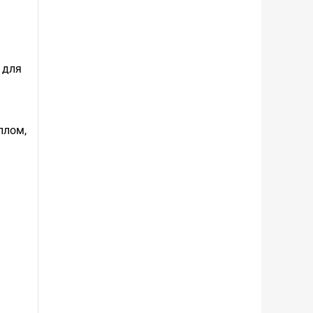
 для
плом,