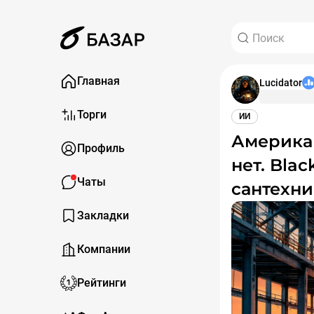
Главная
Lucidator
Торги
ИИ
Америка строит ИИ-империю, а рабочих рук
Профиль
нет. Bla
Чаты
сантехни
Закладки
Компании
Рейтинги