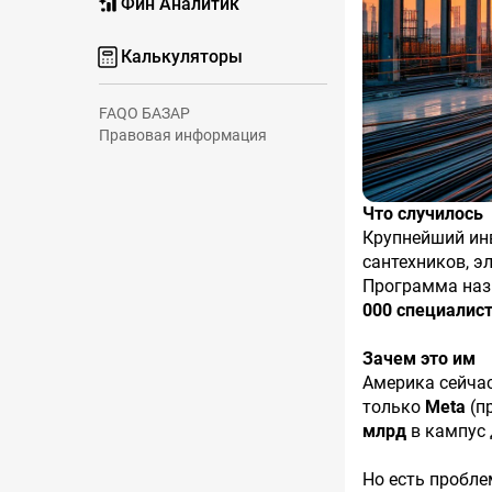
Фин Аналитик
Калькуляторы
FAQ
О БАЗАР
Правовая информация
Что случилось
Крупнейший ин
сантехников, э
Программа на
000 специалис
Зачем это им
Америка сейча
только
Meta
(п
млрд
в кампус 
Но есть пробле