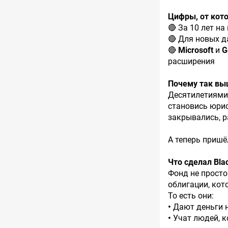
Цифры, от кот
🔴 За 10 лет н
🔴 Для новых д
🔴
Microsoft
и
G
расширения
Почему так вы
Десятилетиями 
становись юри
закрывались, р
А теперь пришё
Что сделал Bla
Фонд не просто
облигации, кот
То есть они:
•
Дают деньги 
•
Учат людей, к