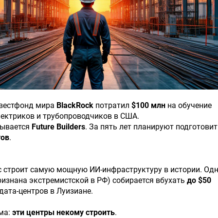
вестфонд мира
BlackRock
потратил
$100 млн
на обучение
лектриков и трубопроводчиков в США.
зывается
Future Builders
. За пять лет планируют подготови
тов
.
с строит самую мощную ИИ-инфраструктуру в истории. Од
ризнана экстремистской в РФ) собирается вбухать
до $50
дата-центров в Луизиане.
ма:
эти центры некому строить
.