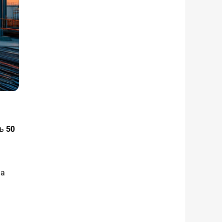
ть
50
на