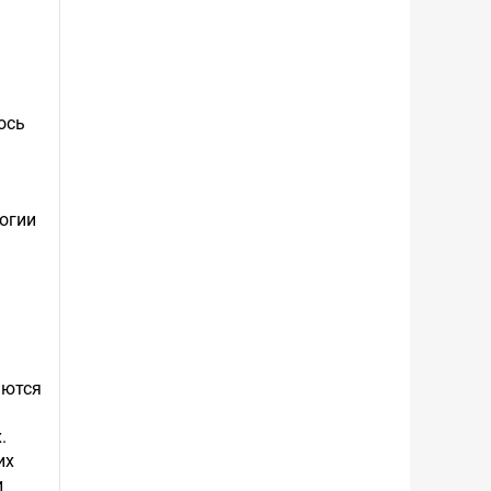
ось
логии
аются
.
их
и