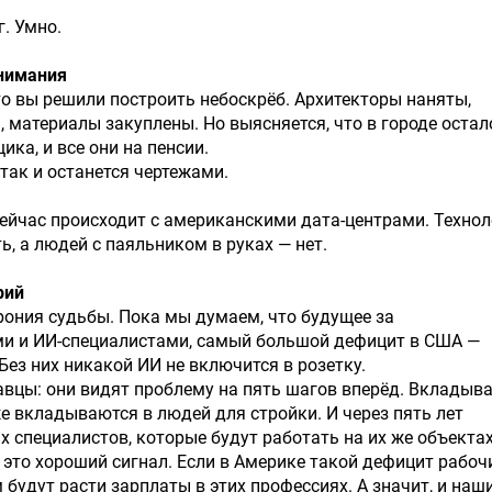
. Умно.
нимания
то вы решили построить небоскрёб. Архитекторы наняты,
, материалы закуплены. Но выясняется, что в городе остал
ика, и все они на пенсии.
так и останется чертежами.
сейчас происходит с американскими дата-центрами. Техно
ть, а людей с паяльником в руках — нет.
рий
ирония судьбы. Пока мы думаем, что будущее за
и и ИИ-специалистами, самый большой дефицит в США —
 Без них никакой ИИ не включится в розетку.
авцы: они видят проблему на пять шагов вперёд. Вкладыв
 же вкладываются в людей для стройки. И через пять лет
х специалистов, которые будут работать на их же объектах
с это хороший сигнал. Если в Америке такой дефицит рабоч
м будут расти зарплаты в этих профессиях. А значит, и наш