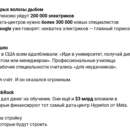
орых волосы дыбом
а пенсию уйдут
200 000 электриков
ата-центров нужно
более 300 000
новых специалистов
oogle
уже говорят: нехватка электриков — главный тормоз
шло
в США всем вдалбливали: «Иди в университет, получай ди
стом или менеджером». Профессиональные училища
абочие специальности считались «для неудачников».
л счёт. И он оказался огромным.
ckRock
 дал денег на обучение. Они ещё и
$3 млрд
вложили в
орые финансируют тот самый дата-центр Hyperion от Meta.
на стройку
оторые будут строить