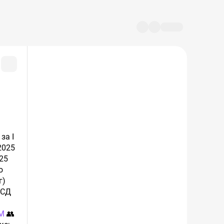
за I
2025
25
о
г)
 СД
M
👥