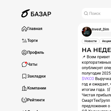
Главная
Invest_Dim
Торги
Новости
Акции
НА НЕДЕ
Профиль
📌 Всем приве
корпоративных 
Чаты
опубликует опе
полугодие 2025
Закладки
$VKCO
Выручка:
год и ожидает,
Компании
итогам года. 
Чистая прибыль
Рейтинги
СмартТехГрупп 
предложения о