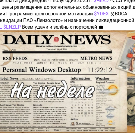
выплата дивидендов - I полугодие 2025 г.
$HEAD
🔍 СД Янде
и цены размещения дополнительных обыкновенных акций 
ции Программы долгосрочной мотивации
$YDEX
🥇ВОСА
иквидации ПАО «Лензолото» и назначении ликвидационной
L
$LNZLP
Всем удачи и зелёных портфелей 💼