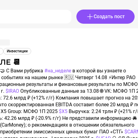
Создать пост
Инвестиции
ЛЕ 📆
т 🤝 С Вами рубрика
#на_неделе
в которой вы узнаете о
событиях на нашем рынке 🇷🇺 Четверг 14.08 ⚡️Интер РАО
рационные результаты и финансовые результаты по МСФО 
 г.
$IRAO
Опубликованные данные за 13.08 🌐 VK: МСФО 1П 
 72.6 млрд ₽ (+12% г/г) Компания повышает прогноз на 20
 что скорректированная EBITDA составит более 20 млрд ₽ п
 X5 Group: МСФО 1П 2025
$X5
Выручка: 2.24 трлн ₽ (+21% г/
: 42.26 млрд ₽ (-20.9% г/г) Не представили информацию 🚘
(CarMoney); о рекомендациях в отношении обязательного
 приобретении эмиссионных ценных бумаг ПАО «СТГ»
$CAR