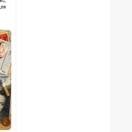
кс;
для