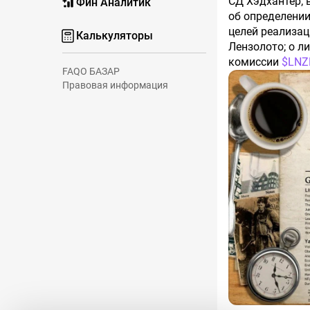
СД Хэдхантер; 
Фин Аналитик
об определени
целей реализа
Калькуляторы
Лензолото; о л
комиссии
$LNZ
FAQ
О БАЗАР
Правовая информация