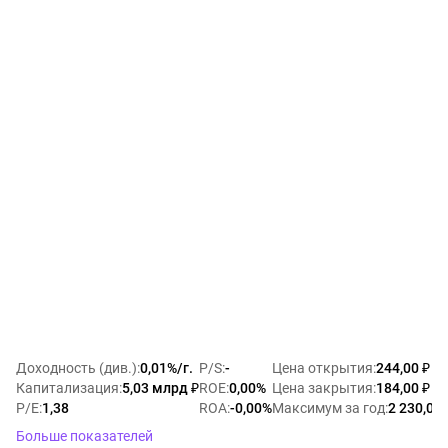
Доходность (див.)
:
0,01%/г.
P/S
:
-
Цена открытия
:
244,00 ₽
Капитализация
:
5,03 млрд ₽
ROE
:
0,00%
Цена закрытия
:
184,00 ₽
P/E
:
1,38
ROA
:
-0,00%
Максимум за год
:
2 230,00 
Больше показателей