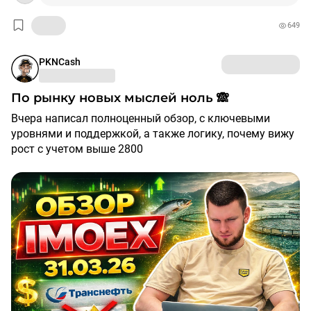
649
$ROSN
​
$TATN
​
$SIBN
​
$LNZLP
​
$BRZL
​
$MTSS
​
$RTKM
​
$MOEX
PKNCash
По рынку новых мыслей ноль 🙈
Вчера написал полноценный обзор, с ключевыми
уровнями и поддержкой, а также логику, почему вижу
рост с учетом выше 2800
Кому интересно пост от 30 марта в канале❗️
Самое главное, смогли вчера удержать 2800 и
восходящую трендовую, тем самым рынок
показывает, что падать сильно не готов, пока нет
позитивных новостей
И стоит помнить, как завершится конфликт в Иране,
Трамп сразу же активно вернется к Украине, он также