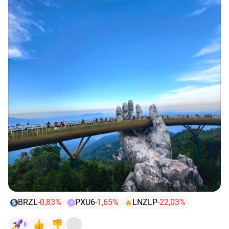
BRZL
-0,83%
PXU6
-1,65%
LNZLP
-22,03%
P
8