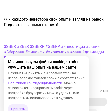
👇 У каждого инвестора свой опыт и взгляд на рынок.
Поделитесь в комментариях❗
$SBER
#SBER
$SBERP
#SBERP
#инвестиции
#акции
#Сбербанк
#финансы
#экономика
#банк
#дивидеды
#Сбер
#Портфель
#Аналитика
#Трейдинг
Мы используем файлы cookie, чтобы
улучшить ваш опыт на нашем сайте
SBERP
+0,25%
SBER
+0,09%
Нажимая «Принять», вы соглашаетесь на
использование файлов cookie в соответствии с
6
9
Политикой конфиденциальности
. Можно
самостоятельно управлять cookie через
1.1K
настройки браузера: их можно удалить или
настроить их использование в будущем.
Принять