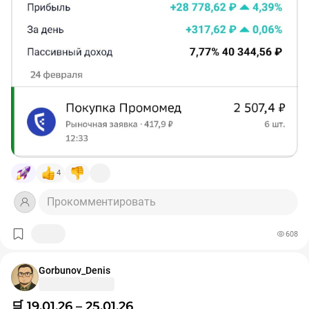
купон СИБУР Холдинг 001Р-02
#RU000A10A7H3
– 29,64 ₽
купон ИНАРКТИКА 002Р-01
#RU000A107W48
– 71,06 ₽
🛒
Добавлены в портфель:
✅ 6 акций ПРОМОМЕД
#PRMD
————————————
❗️Не является индивидуальной инвестиционной
рекомендацией.
#покупки
#портфель
4
Прокомментировать
608
Gorbunov_Denis
🛒 19.01.26 – 25.01.26