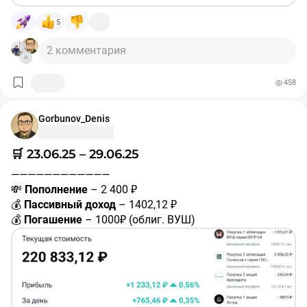
✅ 1 акция Газпром нефть
#SIBN
✅ 1 облигация ФосАгро БО-П01-USD
5
#RU000A108LP2
Дата погашения –
31.05.2029
2 комментария
Доходность к погашению – 5,03% (в долларах)
————————————
458
❗️Не является индивидуальной инвестиционной
рекомендацией.
Gorbunov_Denis
#покупки
#портфель
🛒 23.06.25 – 29.06.25
————————————
💸
Пополнение
– 2 400 ₽
💰
Пассивный доход
– 1402,12 ₽
💰
Погашение
– 1000₽ (облиг. ВУШ)
дивиденды ФосАгро
#PHOR
– 76 ₽
дивиденды ЛУКОЙЛ
#LKOH
– 471 ₽
дивиденды Татнефть