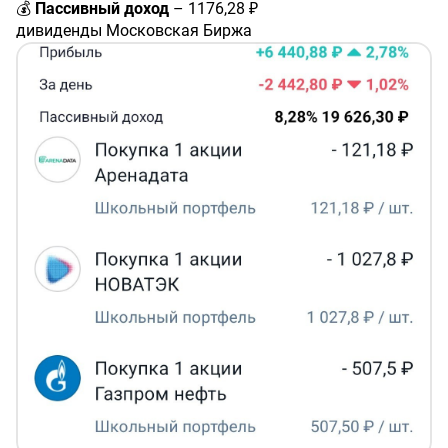
💰
Пассивный доход
– 1176,28 ₽
дивиденды Московская Биржа
#MOEX
– 908,40 ₽
купон ЕвроТранс БО-001Р-02
#RU000A105TS5
– 22,02 ₽
купон Полипласт АО П02-БО-05
#RU000A10BPN7
– 41,92 ₽
купон Каршеринг Руссия 001P-03
#RU000A106UW3
– 22,52 ₽
купон Россети БО 001P-14R
#RU000A109ZQ8
– 17,42 ₽
купон Ростелеком 002P-09R
#RU000A1051E5
– 87,26 ₽
купон СИБУР Холдинг 001Р-02
#RU000A10A7H3
– 18,16 ₽
купон Мобильные ТелеСистемы 001P-20
#RU000A104SU6
– 58,58 ₽
🛒
Новые покупки в
портфель:
✅ 1 акция НОВАТЭК
#NVTK
✅ 1 акция Аренадата
#DATA