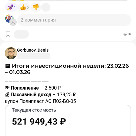
✅ 10 акций ММК
#MAGN
1
5
✅ 1 акция Астра
#ASTR
————————————
2 комментария
❗️Не является индивидуальной инвестиционной
рекомендацией.
1K
#покупки
#портфель
Gorbunov_Denis
📅 Итоги инвестиционной недели: 23.02.26
– 01.03.26
————————————
💸
Пополнение
– 2 500 ₽
💰
Пассивный доход
– 179,25 ₽
купон Полипласт АО П02-БО-05
#RU000A10BPN7
– 41,92 ₽
купон Каршеринг Руссия 001P-03
#RU000A106UW3
– 22,52 ₽
купон Россети БО 001P-14R
#RU000A109ZQ8
– 14,11 ₽