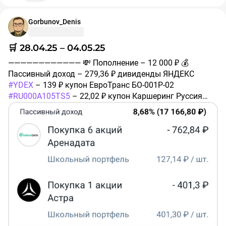
#RU000A10BK17
Дата погашения –
11.04.2030
Gorbunov_Denis
Доходность к погашению – 17,76%
✅ 2 облигации АБЗ-1 002P-03
#RU000A10BNM4
🛒 28.04.25 – 04.05.25
Дата погашения –
07.05.2028
———————————— 💸 Пополнение – 12 000 ₽ 💰
Доходность к погашению – 28,44%
Пассивный доход – 279,36 ₽ дивиденды ЯНДЕКС
————————————
#YDEX
– 139 ₽ купон ЕвроТранс БО-001Р-02
❗️Не является индивидуальной инвестиционной
#RU000A105TS5
– 22,02 ₽ купон Каршеринг Руссия
рекомендацией.
001P-03
#RU000A106UW3
– 22,52 ₽ купон Россети БО
001P-14R
#RU000A109ZQ8
– 18,25 ₽ купон МТС 001P-
#покупки
#портфель
20
#RU000A104SU6
– 58,58 ₽ купон СИБУР Холдинг
001Р-02
#RU000A10A7H3
– 18,99 ₽ 🛒 Новые покупки в
портфель: ✅ 1 акция Северсталь
#CHMF
✅ 1 акция
Астра
#ASTR
✅ 10 акций Россети Ленэнерго
#LSNGP
✅ 6 акций Аренадата
#DATA
✅ 1 облигация НОВАТЭК
001P-02 USD
#RU000A108G70
Дата погашения –
16.05.2029
Доходность к погашению – 6,42% (в
долларах) ———————————— ❗️Не является
индивидуальной инвестиционной рекомендацией.