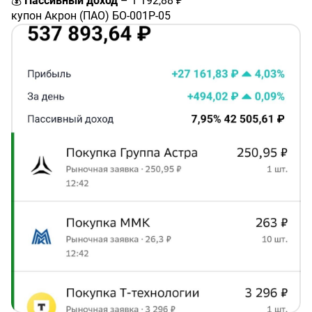
💰
Пассивный доход
– 1 192,88 ₽
купон Акрон (ПАО) БО-001P-05
#RU000A109XR1
– 156,09 ₽
купон РЖД БО 001P-38R
#RU000A10AZ60
– 29,42 ₽
купон ДОМ.РФ АО 002P-01
#RU000A105MN1
– 420,6 ₽
купон Полипласт АО П02-БО-05
#RU000A10BPN7
– 41,92 ₽
купон Каршеринг Руссия 001P-03
#RU000A106UW3
– 22,52 ₽
купон Мобильные ТелеСистемы 002P-05
#RU000A1083W0
– 427,3 ₽
купон Россети БО 001P-14R
#RU000A109ZQ8
– 13,73 ₽
купон АФК Система БО-001P-06
#RU000A0JXN21
– 52,36 ₽
купон СИБУР Холдинг 001Р-02
#RU000A10A7H3
– 28,94 ₽
🛒
Добавлены в портфель:
✅ 1 акция Т-Технологии
#T