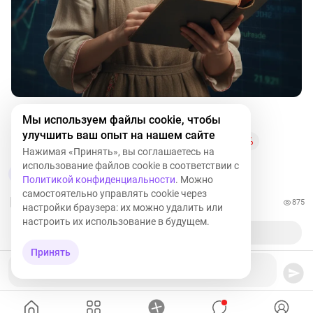
Мы используем файлы cookie, чтобы
SU26230RMFS1
+0,63%
SBER
-1,02%
улучшить ваш опыт на нашем сайте
PLZL
-1,64%
SNGSP
+0,29%
NVTK
-0,78%
Нажимая «Принять», вы соглашаетесь на
использование файлов cookie в соответствии с
1
Политикой конфиденциальности
. Можно
самостоятельно управлять cookie через
875
настройки браузера: их можно удалить или
настроить их использование в будущем.
Принять
Ваш комментарий