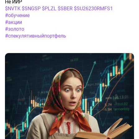
Не ИИР
$NVTK
$SNGSP
$PLZL
$SBER
$SU26230RMFS1
#обучение
#акции
#золото
#спекулятивныйпортфель