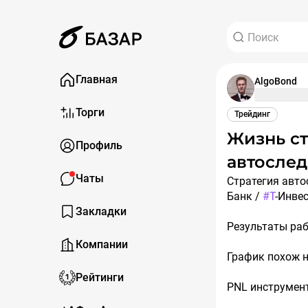
Главная
AlgoBond
Торги
Трейдинг
Жизнь стратегии AlgoBond по
Профиль
автослед
Чаты
Стратегия авт
Банк /
#Т
-Инвес
Закладки
Результаты ра
Компании
График похож н
Рейтинги
PNL инструмен