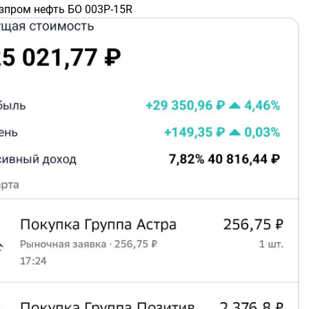
азпром нефть БО 003P-15R
A10BK17
– 8,2 ₽
АРС-Девелопмент 001Р-03
A10B8X7
– 21,37 ₽
жи-групп 002P-06
A10B1Q6
– 20,34 ₽
елоЗеленое 001Р-02
A10DQ68
– 141,8 ₽
осАгро БО-П01-USD
108LP2
– 121,37 ₽
русника 002Р-04
10C8F3
– 17,67 ₽
сГидро БО-002Р-06
A10BRR4
– 145,1 ₽
ссети Ленэнерго 001P-01
107EC7
– 141 ₽
ЛРОСА 001Р-02
A109SH2
– 13,87 ₽
УШ БО 001P-04
A10BS76
– 33,28 ₽