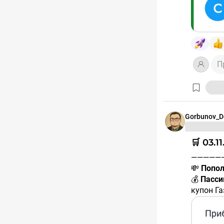
—————
❗️Не яв
#покупк
П
Gorbunov_D
🛒 03.
————
💸
Попол
💰
Пасси
купон Г
#RU000
купон Д
#RU000