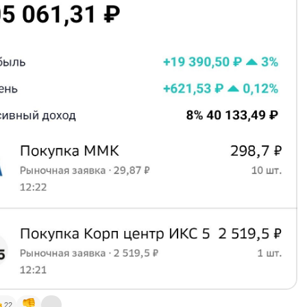
A10B1Q6
– 20,34 ₽
елоЗеленое 001Р-02
A10DQ68
– 141,8 ₽
русника 002Р-04
10C8F3
– 17,67 ₽
сГидро БО-002Р-06
A10BRR4
– 146,7 ₽
ссети Ленэнерго 001P-01
107EC7
– 141 ₽
ЛРОСА 001Р-02
A109SH2
– 14,09 ₽
УШ БО 001P-04
A10BS76
– 33,28 ₽
 покупки в портфель:
ия КЦ ИКС 5
#X5
ций ММК
#MAGN
———————
ляется индивидуальной инвестиционной рекомендацией.
и
#портфель
22