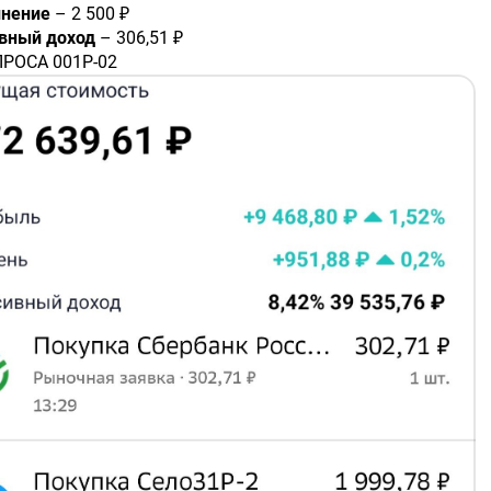
нение
– 2 500 ₽
вный доход
– 306,51 ₽
ЛРОСА 001Р-02
A109SH2
– 14,5 ₽
УШ БО 001P-04
A10BS76
– 33,28 ₽
уппа Позитив 001Р-01
109098
– 149,6 ₽
азпром нефть БО 003Р-02R
1017J5
– 35,66 ₽
вразХолдинг Финанс 003P-01
A108G05
– 14,63 ₽
оваБев Групп 002P БО-П07
1099A2
– 58,84 ₽
 покупки в портфель:
ия Сбербанк
#SBERP
игации СелоЗеленое 001Р-02
A10DQ68
гашения – 25.11.2027
сть к погашению – 18,76%