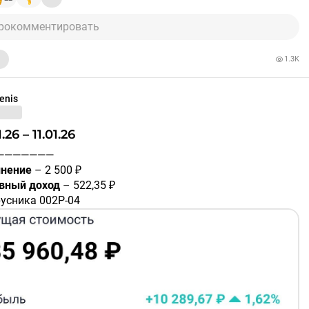
рокомментировать
1.3K
enis
01.26 – 11.01.26
————————
нение
– 2 500 ₽
вный доход
– 522,35 ₽
русника 002Р-04
10C8F3
– 17,67 ₽
сГидро БО-002Р-06
A10BRR4
– 149,7 ₽
ссети Ленэнерго 001P-01
107EC7
– 145,1 ₽
ЛРОСА 001Р-02
A109SH2
– 14,33 ₽