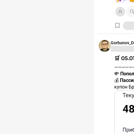
П
Gorbunov_D
🛒 05.
————
💸
Попол
💰
Пасси
купон Б
#RU000A
купон Ру
#RU000
купон Ро
#RU000A
купон А
#RU000