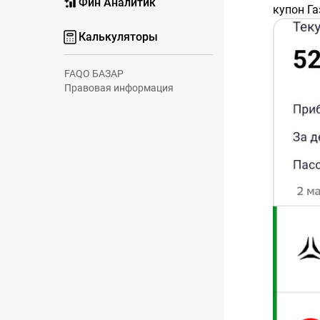
Фин Аналитик
купон Г
#RU000
Калькуляторы
купон Д
#RU000
купон Д
FAQ
О БАЗАР
#RU000
Правовая информация
купон С
#RU000
купон Ф
#RU000A
купон Б
#RU000A
купон Ру
#RU000
купон Ро
#RU000A
купон А
#RU000
купон В
#RU000