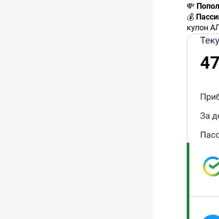
💸
Попол
💰
Пасси
купон А
#RU000
купон В
#RU000
купон Гр
#RU000A
купон Г
#RU000A
купон Е
#RU000
купон Н
#RU000A
🛒
Новые
✅ 1 акц
✅ 2 обл
#RU000
Дата по
Доходно