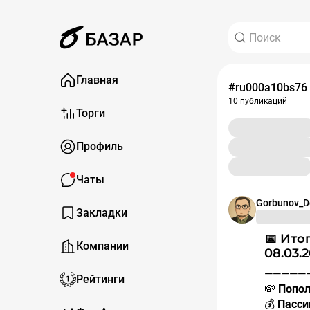
Главная
#ru000a10bs76
10 публикаций
Торги
Профиль
Чаты
Gorbunov_D
Закладки
📅 Итоги инвестиционной недели: 02.03.26 –
Компании
08.03.2
————
Рейтинги
💸
Попол
💰
Пасси