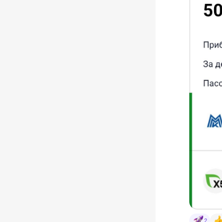
#RU000
купон С
#RU000
купон Б
#RU000A
купон Ру
#RU000
купон Ро
#RU000A
купон А
#RU000
купон В
#RU000
🛒
Новые
✅ 1 акц
✅ 10 ак
—————
❗️Не яв
#покупк
2