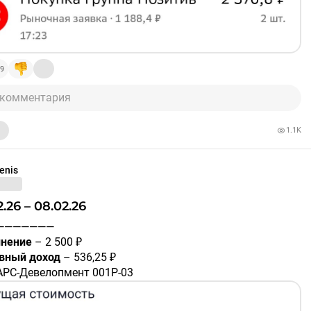
лены в портфель:
ии Группа Позитив
#POSI
ия Астра
#ASTR
———————
ляется индивидуальной инвестиционной рекомендацией.
9
и
#портфель
 комментария
1.1K
enis
02.26 – 08.02.26
————————
нение
– 2 500 ₽
вный доход
– 536,25 ₽
АРС-Девелопмент 001Р-03
A10B8X7
– 21,37 ₽
жи-групп 002P-06