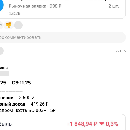
———————
ляется индивидуальной инвестиционной рекомендацией.
и
#портфель
9
рокомментировать
1.1K
enis
11.25 – 09.11.25
————————
нение
– 2 500 ₽
вный доход
– 419,26 ₽
азпром нефть БО 003P-15R
A10BK17
– 8,2 ₽
АРС-Девелопмент 001Р-03
A10B8X7
– 21,37 ₽