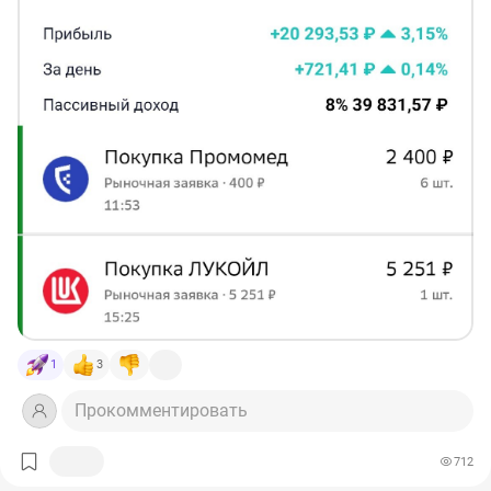
купон Ростелеком 002P-09R
#RU000A1051E5
– 87,26 ₽
купон Мобильные ТелеСистемы 001P-20
#RU000A104SU6
– 58,58 ₽
купон Газпром нефть БО 003P-15R
#RU000A10BK17
– 8,2 ₽
🛒
Новые покупки в портфель:
✅ 1 акция НК ЛУКОЙЛ
#LKOH
✅ 6 акций ПРОМОМЕД
#PRMD
————————————
❗️Не является индивидуальной инвестиционной
рекомендацией.
#покупки
#портфель
1
3
Прокомментировать
712