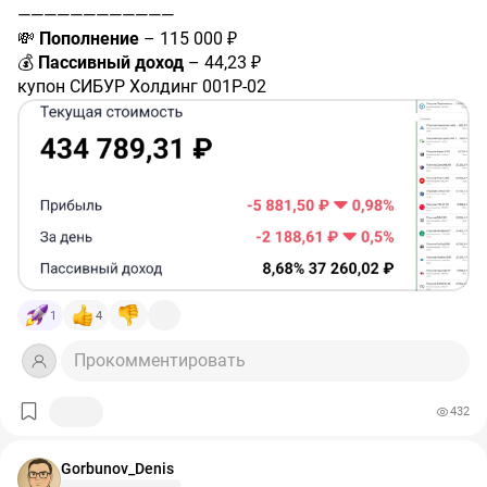
Доходность к погашению – 19,14%
————————————
————————————
💸
Пополнение
– 115 000 ₽
❗️Не является индивидуальной инвестиционной
💰
Пассивный доход
– 44,23 ₽
рекомендацией.
купон СИБУР Холдинг 001Р-02
#RU000A10A7H3
– 16,3 ₽
#покупки
#портфель
купон Газпром нефть БО 003P-15R
#RU000A10BK17
– 6,56 ₽
купон ДАРС-Девелопмент 001Р-03
#RU000A10B8X7
– 21,37 ₽
🛒
Новые покупки в портфель:
✅ 1 акция КЦ ИКС 5
#X5
✅ 10 акций НКНХ
#NKNCP
✅ 122 пая Сберегательный Фонд УК Первая (фонд
1
4
денежного рынка от Сбера)
#SBMM
(заявку на
облигации Самолет отклонили)
Прокомментировать
✅ 10 облигаций Мобильные ТелеСистемы 002P-05
#RU000A1083W0
432
Дата погашения – 23.09.2027
Параметры купона: ключевая ставка Банка России +
1,3%
Gorbunov_Denis