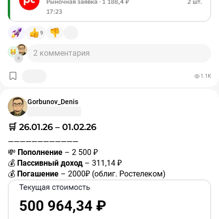
купон ВУШ БО 001P-04
#RU000A10BS76
– 33,28 ₽
🛒
Добавлены в портфель:
9
✅ 2 акции Группа Позитив
#POSI
✅ 1 акция Астра
#ASTR
2 комментария
————————————
❗️Не является индивидуальной инвестиционной
1.1K
рекомендацией.
Gorbunov_Denis
#покупки
#портфель
🛒 26.01.26 – 01.02.26
————————————
💸
Пополнение
– 2 500 ₽
💰
Пассивный доход
– 311,14 ₽
💰
Погашение
– 2000₽ (облиг. Ростелеком)
дивиденды Татнефть
#TATNP
– 127,34 ₽
купон СИБУР Холдинг 001Р-02
#RU000A10A7H3
– 29,76 ₽