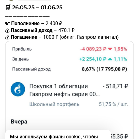
🛒 26.05.25 – 01.06.25
————————————
💸
Пополнение
– 2 400 ₽
💰
Пассивный доход
– 470,1 ₽
💰
Погашение
– 1000 ₽ (облиг. Газпром капитал)
дивиденды Мать и дитя
#MDMG
– 153 ₽
купон Группа Позитив 001Р-02
#RU000A10AHJ4
– 41,1 ₽
купон Акрон (ПАО) БО-001P-05
#RU000A109XR1
– 18,7 ₽
купон Газпром капитал ООО БО-001Р-03
#RU000A101QM3
– 28,42 ₽
купон РЖД БО 001P-38R
#RU000A10AZ60
– 29,42 ₽
купон Сбербанк 002Р-SBER44
#RU000A1069P3
– 46,62 ₽
купон ЕвроТранс БО-001Р-02
#RU000A105TS5
– 22,02 ₽
Мы используем файлы cookie, чтобы