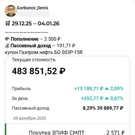
Gorbunov_Denis
🛒 29.12.25 – 04.01.26
————————————
💸
Пополнение
– 2 500 ₽
💰
Пассивный доход
– 191,71 ₽
купон Газпром нефть БО 003P-15R
#RU000A10BK17
– 8,2 ₽
купон ДАРС-Девелопмент 001Р-03
#RU000A10B8X7
– 21,37 ₽
купон Джи-групп 002P-06
#RU000A10B1Q6
– 20,34 ₽
купон СелоЗеленое 001Р-02
#RU000A10DQ68
– 141,8 ₽
🛒
Новые покупки в портфель:
✅ 3 пая ЗПИФ Самолет "Инвестиции в недвижимость"
#XHOUSE
————————————
❗️Не является индивидуальной инвестиционной