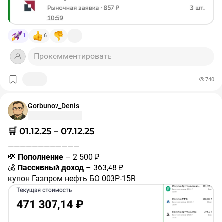
рекомендацией.
#покупки
#портфель
1
6
Прокомментировать
740
Gorbunov_Denis
🛒 01.12.25 – 07.12.25
————————————
💸
Пополнение
– 2 500 ₽
💰
Пассивный доход
– 363,48 ₽
купон Газпром нефть БО 003P-15R
#RU000A10BK17
– 8,2 ₽
купон ДАРС-Девелопмент 001Р-03
#RU000A10B8X7
– 21,37 ₽