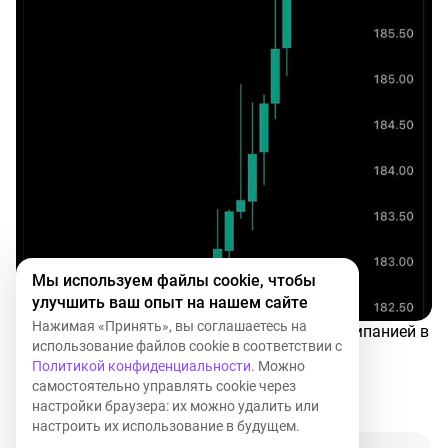
ботов и дата-центров для ИИ-токенов. Так что когда
увидите новость о рекордной прибыли Nvidia,
внимательно посмотрите на свой портфель. Может
Disclaimer:
Это не инвестиционная рекомендация.
быть, там что-то шевельнется.
Просто мысли вслух. Рынок — штука сложная, и
решения всегда принимать только вам. Но знать, где
собака зарыта, лишним не будет, верно?
#NVDA
Мы используем файлы cookie, чтобы
улучшить ваш опыт на нашем сайте
Нажимая «Принять», вы соглашаетесь на
#рекорды
↗️ Nvidia (
#NVDA
) стала первой компанией в
использование файлов cookie в соответствии с
истории с рыночной капитализацией выше
Политикой конфиденциальности
. Можно
$4,500,000,000,000.
самостоятельно управлять cookie через
настройки браузера: их можно удалить или
4
настроить их использование в будущем.