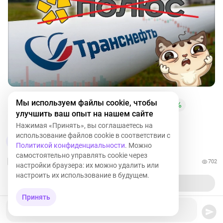
Мы используем файлы cookie, чтобы
RUAL
+2,97%
GMKN
+2,22%
PLZL
+1,27%
улучшить ваш опыт на нашем сайте
IMOEX
-0,20%
TRNFP
+1,13%
I
Нажимая «Принять», вы соглашаетесь на
использование файлов cookie в соответствии с
34
6
Политикой конфиденциальности
. Можно
самостоятельно управлять cookie через
702
настройки браузера: их можно удалить или
настроить их использование в будущем.
Принять
Ваш комментарий