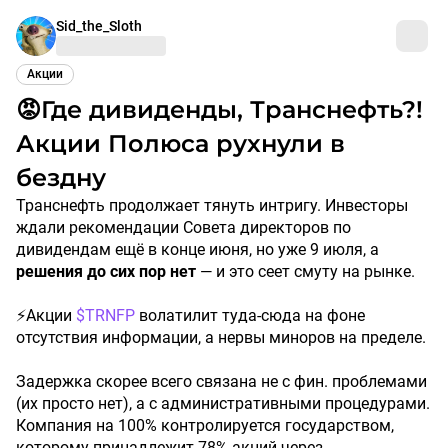
Sid_the_Sloth
Акции
😡Где дивиденды, Транснефть?!
Акции Полюса рухнули в
бездну
Транснефть продолжает тянуть интригу. Инвесторы
ждали рекомендации Совета директоров по
дивидендам ещё в конце июня, но уже 9 июля, а
решения
до
сих
пор
нет
— и это сеет смуту на рынке.
⚡️Акции
$TRNFP
волатилит туда-сюда на фоне
отсутствия информации, а нервы миноров на пределе.
Задержка скорее всего связана не с фин. проблемами
(их просто нет), а с административными процедурами.
Компания на 100% контролируется государством,
которому принадлежит 78% акций через