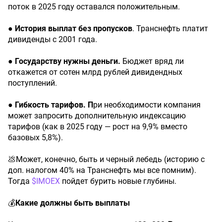
поток в 2025 году оставался положительным.
●
История
выплат
без
пропусков
. Транснефть платит
дивиденды с 2001 года.
●
Государству
нужны
деньги.
Бюджет вряд ли
откажется от сотен млрд рублей дивидендных
поступлений.
●
Гибкость
тарифов.
П
ри необходимости компания
может запросить дополнительную индексацию
тарифов (как в 2025 году — рост на 9,9% вместо
базовых 5,8%).
💩Может, конечно, быть и черный лебедь (историю с
доп. налогом 40% на Транснефть мы все помним).
Тогда
$IMOEX
пойдет бурить новые глубины.
💰
Какие
должны
быть
выплаты