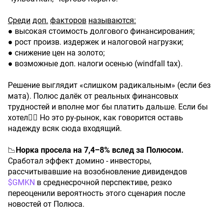
Среди
доп.
факторов
называются:
● высокая стоимость долгового финансирования;
● рост произв. издержек и налоговой нагрузки;
● снижение цен на золото;
● возможные доп. налоги осенью (windfall tax).
Решение выглядит «слишком радикальным» (если без
мата). Полюс далёк от реальных финансовых
трудностей и вполне мог бы платить дальше. Если бы
хотел🤷‍♂️ Но это ру-рынок, как говорится оставь
надежду всяк сюда входящий.
📉
Норка
просела
на
7,4–8%
вслед
за
Полюсом.
Сработал эффект домино - инвесторы,
рассчитывавшие на возобновление дивидендов
$GMKN
в среднесрочной перспективе, резко
переоценили вероятность этого сценария после
новостей от Полюса.