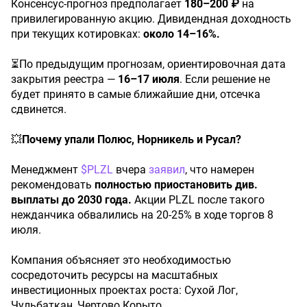
Консенсус-прогноз предполагает
180–200
₽
на
привилегированную акцию. Дивидендная доходность
при текущих котировках:
около
14–16%.
⏳По предыдущим прогнозам, ориентировочная дата
закрытия реестра —
16–17
июля
. Если решение не
будет принято в самые ближайшие дни, отсечка
сдвинется.
💥
Почему
упали
Полюс,
Норникель
и
Русал?
Менеджмент
$PLZL
вчера
заявил
, что намерен
рекомендовать
полностью
приостановить
див.
выплаты
до
2030
года.
Акции PLZL после такого
нежданчика обвалились на 20-25% в ходе торгов 8
июля.
Компания объясняет это необходимостью
сосредоточить ресурсы на масштабных
инвестиционных проектах роста: Сухой Лог,
Чульбаткан, Чертово Корыто.