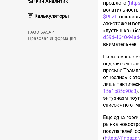
Фин Аналитик
прошлого (
http
волатильность
Калькуляторы
$PLZL
показали
ажиотаже и во
«пустышка» без
FAQ
О БАЗАР
d59d-4640-94ad
Правовая информация
внимательнее!
Параллельно с 
недельном «эн
просьбе Трампа
отнеслись к эт
лишь тактическ
15a1b85c90c3
)
энтузиазм поут
список» по отм
Ещё одна горяч
рынка новостро
покупателей, о
(
https://finbaz