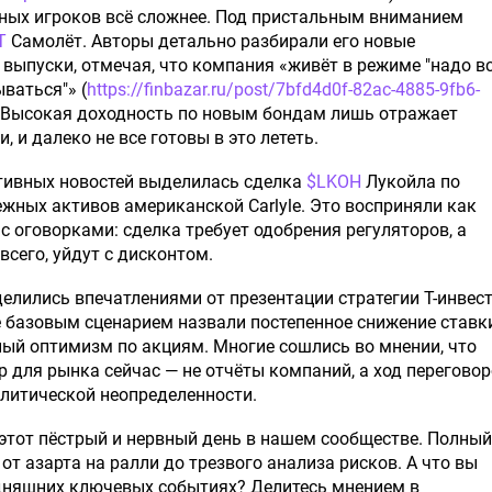
пных игроков всё сложнее. Под пристальным вниманием
T
Самолёт. Авторы детально разбирали его новые
выпуски, отмечая, что компания «живёт в режиме "надо в
ваться"» (
https://finbazar.ru/post/7bfd4d0f-82ac-4885-9fb6-
. Высокая доходность по новым бондам лишь отражает
, и далеко не все готовы в это лететь.
тивных новостей выделилась сделка
$LKOH
Лукойла по
жных активов американской Carlyle. Это восприняли как
и с оговорками: сделка требует одобрения регуляторов, а
всего, уйдут с дисконтом.
елились впечатлениями от презентации стратегии Т-инвес
де базовым сценарием назвали постепенное снижение ставк
ый оптимизм по акциям. Многие сошлись во мнении, что
р для рынка сейчас — не отчёты компаний, а ход переговор
литической неопределенности.
этот пёстрый и нервный день в нашем сообществе. Полный
 от азарта на ралли до трезвого анализа рисков. А что вы
одняшних ключевых событиях? Делитесь мнением в