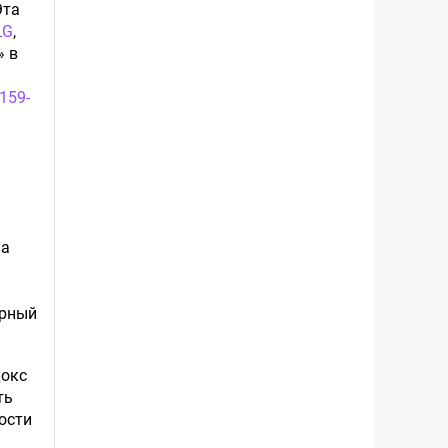
Эта
LG
,
» в
d159-
 а
ёрный
докс
ть
ости