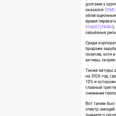
долгами у кру
оказался
$SML
облигационные 
время перекаты
03ab072f448c
)
серьёзные риски
Среди корпора
продаже зарубе
позитив, хотя 
активы, скорее 
Также авторы д
на 2026 год, г
10% и осторожн
главный тригге
снижение геопо
Вот таким был 
спектр эмоций:
думаете о сег