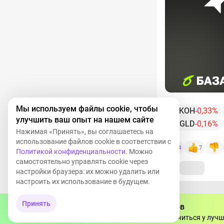
Мы используем файлы cookie, чтобы
LKOH
-0,33%
улучшить ваш опыт на нашем сайте
UGLD
-0,16%
Нажимая «Принять», вы соглашаетесь на
использование файлов cookie в соответствии с
4
7
Политикой конфиденциальности
. Можно
самостоятельно управлять cookie через
настройки браузера: их можно удалить или
настроить их использование в будущем.
Принять
Тебя ждёт миллион инвесторов
Ваш коммент
Регистрируйся бесплатно, чтобы учиться у лучш