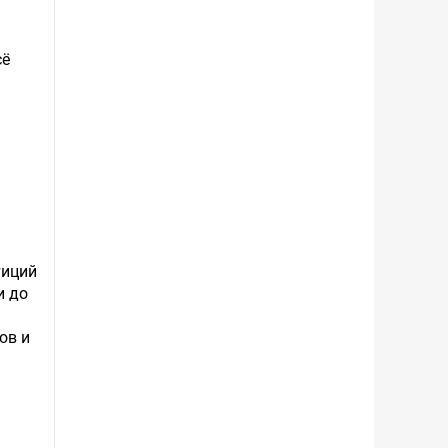
сё
тиций
и до
ов и