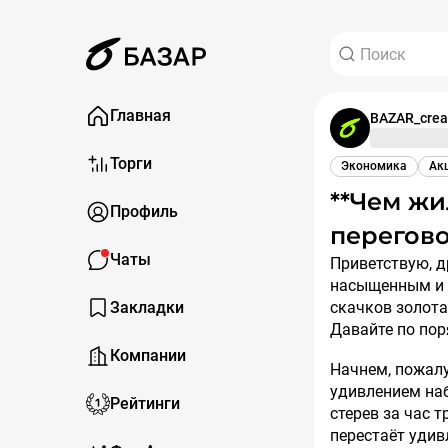
Главная
BAZAR_crea
Торги
Экономика
Ак
**Чем жил сегодня БАЗАР: золото,
Профиль
перегово
Чаты
Приветствую, друзья! Сегодняшний день в БАЗАР выдался на редкость
насыщенным и 
Закладки
скачков золота
Давайте по пор
Компании
Начнем, пожалу
удивлением наб
Рейтинги
стерев за час 
перестаёт удив