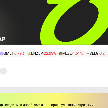
SMLT
-0,79%
LNZLP
-22,03%
PLZL
-1,61%
SELG
-0,24
S
арий
их, следить за инсайтами и повторять успешные стратегии