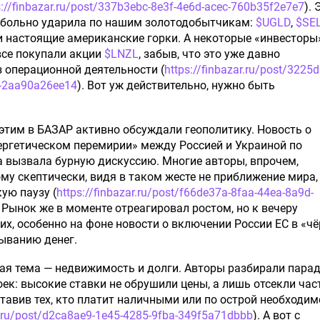
s://finbazar.ru/post/337b3ebc-8e3f-4e6d-acec-760b35f2e7e7
). 
 больно ударила по нашим золотодобытчикам:
$UGLD
,
$SE
 настоящие американские горки. А некоторые «инвесторы
все покупали акции
$LNZL
, забыв, что это уже давно
 операционной деятельности (
https://finbazar.ru/post/3225
-2aa90a26ee14
). Вот уж действительно, нужно быть
этим в БАЗАР активно обсуждали геополитику. Новость о
ергетическом перемирии» между Россией и Украиной по
 вызвала бурную дискуссию. Многие авторы, впрочем,
ому скептически, видя в таком жесте не приближение мира,
ую паузу (
https://finbazar.ru/post/f66de37a-8faa-44ea-8a9d-
. Рынок же в моменте отреагировал ростом, но к вечеру
их, особенно на фоне новости о включении России ЕС в «ч
ыванию денег.
ая тема — недвижимость и долги. Авторы разбирали пара
ек: высокие ставки не обрушили цены, а лишь отсекли час
ставив тех, кто платит наличными или по острой необходим
ar.ru/post/d2ca8ae9-1e45-4285-9fba-349f5a71dbbb
). А вот с