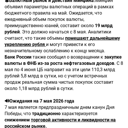
💲Валютный рынок и действия Минфина:
Минфин
объявил параметры валютных операций в рамках
бюджетного правила на май. Ожидается, что
ежедневный объем покупок валюты,
преимущественно юаней, составит около
19 млрд
рублей
. Это должно начаться с 8 мая. Аналитики
считают, что такие объемы
помешают дальнейшему
укреплению рубля
и могут привести к его
незначительному ослаблению к концу месяца.
Банк России
также сообщил о возвращении к
закупке
валюты в ФНБ из-за роста нефтегазовых доходов
. С 8
мая по 4 июня ЦБ направит на эти цели 110,3 млрд
рублей 5,8 млрд в сутки, но с учетом встречных
продаж реальная сумма чистых покупок составит
около 1,18 млрд рублей в сутки.
🔊Ожидания на 7 мая 2026 года
7 мая является предпраздничным днем канун Дня
Победы, что
традиционно
характеризуется
снижением
торговой активности и ликвидности на
российском рынке.