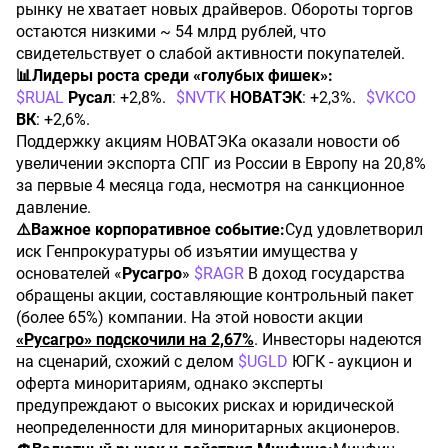
рынку не хватает новых драйверов. Обороты торгов
остаются низкими ~ 54 млрд рублей, что
свидетельствует о слабой активности покупателей.
📊Лидеры роста среди «голубых фишек»:
$RUAL
Русал
: +2,8%. ​
$NVTK
НОВАТЭК
: +2,3%. ​
$VKCO
ВК
: +2,6%.
Поддержку акциям НОВАТЭКа оказали новости об
увеличении экспорта СПГ из России в Европу на 20,8%
за первые 4 месяца года, несмотря на санкционное
давление.
⚠️Важное корпоративное событие:
Суд удовлетворил
иск Генпрокуратуры об изъятии имущества у
основателей «
Русагро
» ​
$RAGR
В доход государства
обращены акции, составляющие контрольный пакет
(более 65%) компании. На этой новости акции
«Русагро» подскочили на 2,67%
. Инвесторы надеются
на сценарий, схожий с делом ​
$UGLD
ЮГК - аукцион и
оферта миноритариям, однако эксперты
предупреждают о высоких рисках и юридической
неопределенности для миноритарных акционеров.