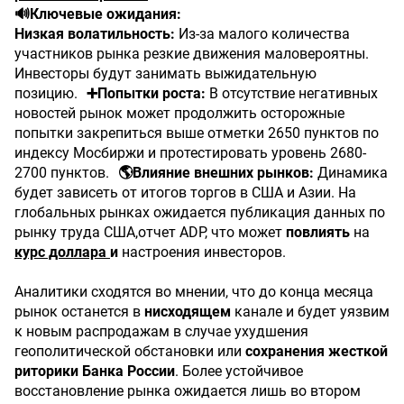
🔊Ключевые ожидания:
Низкая волатильность:
Из-за малого количества
участников рынка резкие движения маловероятны.
Инвесторы будут занимать выжидательную
позицию.
➕Попытки роста:
В отсутствие негативных
новостей рынок может продолжить осторожные
попытки закрепиться выше отметки 2650 пунктов по
индексу Мосбиржи и протестировать уровень 2680-
2700 пунктов.
🌎Влияние внешних рынков:
Динамика
будет зависеть от итогов торгов в США и Азии. На
глобальных рынках ожидается публикация данных по
рынку труда США,отчет ADP, что может
повлиять
на
курс доллара
и
настроения инвесторов.
Аналитики сходятся во мнении, что до конца месяца
рынок останется в
нисходящем
канале и будет уязвим
к новым распродажам в случае ухудшения
геополитической обстановки или
сохранения жесткой
риторики Банка России
. Более устойчивое
восстановление рынка ожидается лишь во втором