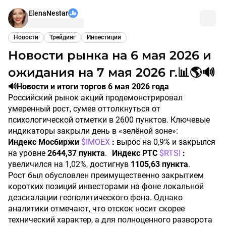
ElenaNestar
Новости
Трейдинг
Инвестиции
Новости рынка на 6 мая 2026 и
ожидания на 7 мая 2026 г.📊🌎🔊
🔊Новости и итоги торгов 6 мая 2026 года
Российский рынок акций продемонстрировал
умеренный рост, сумев оттолкнуться от
психологической отметки в 2600 пунктов. Ключевые
индикаторы закрыли день в «зелёной зоне»:
Индекс Мосбиржи
$IMOEX
:
вырос на 0,9% и закрылся
на уровне
2644,37 пункта
.
Индекс РТС
$RTSI
:
увеличился на 1,02%, достигнув
1105,63 пункта
.
Рост был обусловлен преимущественно закрытием
коротких позиций инвесторами на фоне локальной
деэскалации геополитического фона. Однако
аналитики отмечают, что отскок носит скорее
технический характер, а для полноценного разворота