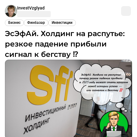
InvestVzglyad
Бизнес
Финбазар
Инвестиции
ЭсЭфАй. Холдинг на распутье:
резкое падение прибыли
сигнал к бегству ⁉️