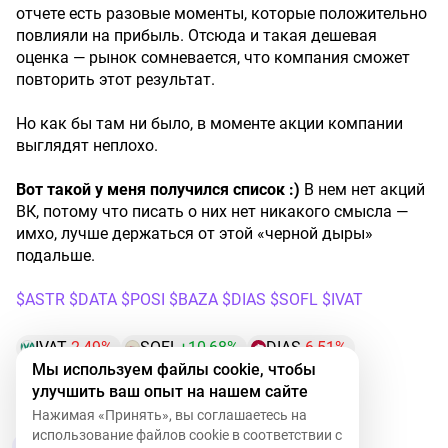
отчете есть разовые моменты, которые положительно
повлияли на прибыль. Отсюда и такая дешевая
оценка — рынок сомневается, что компания сможет
повторить этот результат.
Но как бы там ни было, в моменте акции компании
выглядят неплохо.
Вот такой у меня получился список :)
В нем нет акций
ВК, потому что писать о них нет никакого смысла —
имхо, лучше держаться от этой «черной дыры»
подальше.
$ASTR
$DATA
$POSI
$BAZA
$DIAS
$SOFL
$IVAT
IVAT
-2,49%
SOFL
+10,68%
DIAS
-6,51%
Мы используем файлы cookie, чтобы
BAZA
-0,17%
POSI
-1,63%
DATA
-1,04%
улучшить ваш опыт на нашем сайте
ASTR
+6,28%
Нажимая «Принять», вы соглашаетесь на
использование файлов cookie в соответствии с
27
4