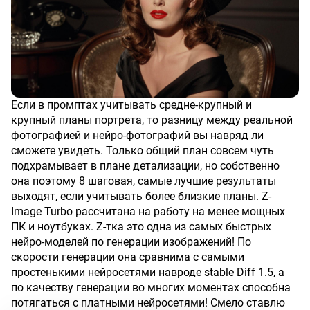
Если в промптах учитывать средне-крупный и
крупный планы портрета, то разницу между реальной
фотографией и нейро-фотографий вы навряд ли
сможете увидеть. Только общий план совсем чуть
подхрамывает в плане детализации, но собственно
она поэтому 8 шаговая, самые лучшие результаты
выходят, если учитывать более близкие планы. Z-
Image Turbo рассчитана на работу на менее мощных
ПК и ноутбуках. Z-тка это одна из самых быстрых
нейро-моделей по генерации изображений! По
скорости генерации она сравнима с самыми
простенькими нейросетями навроде stable Diff 1.5, а
по качеству генерации во многих моментах способна
потягаться с платными нейросетями! Смело ставлю