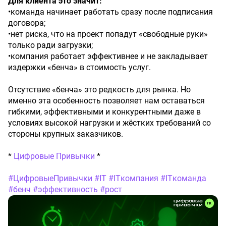
Для клиента это значит:
•команда начинает работать сразу после подписания
договора;
•нет риска, что на проект попадут «свободные руки»
только ради загрузки;
•компания работает эффективнее и не закладывает
издержки «бенча» в стоимость услуг.
Отсутствие «бенча» это редкость для рынка. Но
именно эта особенность позволяет нам оставаться
гибкими, эффективными и конкурентными даже в
условиях высокой нагрузки и жёстких требований со
стороны крупных заказчиков.
*
Цифровые Привычки
*
#ЦифровыеПривычки
#IT
#ITкомпания
#ITкоманда
#бенч
#эффективность
#рост