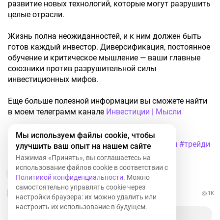
развитие новых технологий, которые могут разрушить
целые отрасли.
Жизнь полна неожиданностей, и к ним должен быть
готов каждый инвестор. Диверсификация, постоянное
обучение и критическое мышление — ваши главные
союзники против разрушительной силы
инвестиционных мифов.
Еще больше полезной информации вы сможете найти
в моем телеграмм канале
Инвестиции | Мысли
Мы используем файлы cookie, чтобы
#инвестиции
#инвестор
#обучение
#финансы
#трейди
улучшить ваш опыт на нашем сайте
нг
#книги
#акции
#облигации
Нажимая «Принять», вы соглашаетесь на
использование файлов cookie в соответствии с
3
Политикой конфиденциальности
. Можно
самостоятельно управлять cookie через
1K
настройки браузера: их можно удалить или
настроить их использование в будущем.