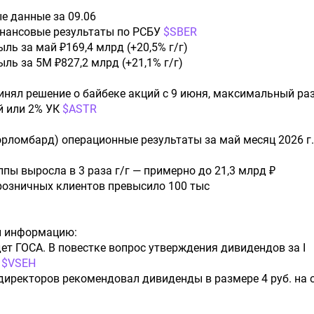
е данные за 09.06
инансовые результаты по РСБУ
$SBER
ыль за май ₽169,4 млрд (+20,5% г/г)
ыль за 5М ₽827,2 млрд (+21,1% г/г)
инял решение о байбеке акций с 9 июня, максимальный ра
ий или 2% УК
$ASTR
рломбард) операционные результаты за май месяц 2026 г.
ппы выросла в 3 раза г/г — примерно до 21,3 млрд ₽
 розничных клиентов превысило 100 тыс
и информацию:
дет ГОСА. В повестке вопрос утверждения дивидендов за I
.
$VSEH
т директоров рекомендовал дивиденды в размере 4 руб. на 