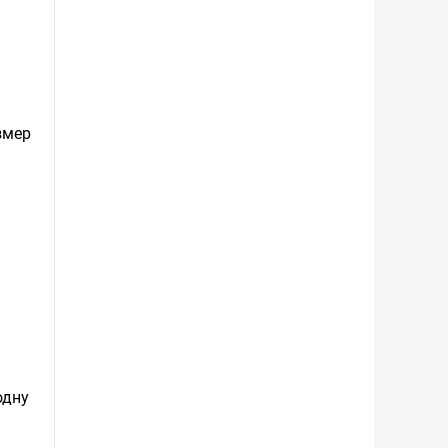
змер
одну