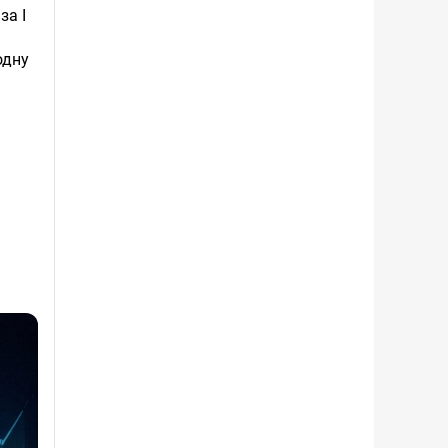
за I
одну