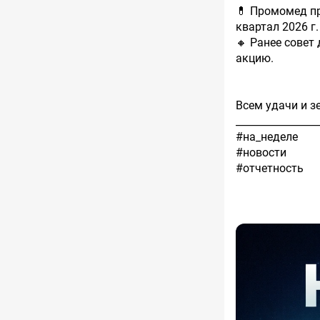
💊 Промомед пр
квартал 2026 г
🔸️ Ранее сове
акцию.
Всем удачи и з
________________
#на_неделе
#новости
#отчетность