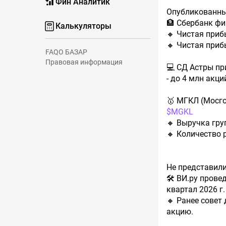
Фин Аналитик
Опубликованны
🏦 Сбербанк ф
Калькуляторы
🔸️ Чистая приб
🔸️ Чистая приб
FAQ
О БАЗАР
Правовая информация
💻 СД Астры пр
- до 4 млн акц
🥇 МГКЛ (Мосго
$MGKL
🔸️ Выручка гру
🔸️ Количество
Не представил
🛠 ВИ.ру прове
квартал 2026 г
🔸️ Ранее сове
акцию.