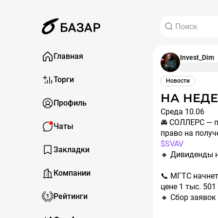
Главная
Invest_Dim
Торги
Новости
НА НЕДЕ
Профиль
Среда 10.06
🚘 СОЛЛЕРС — п
Чаты
право на получ
$SVAV
Закладки
🔸️ Дивиденды 
Компании
📞 МГТС начнет
цене 1 тыс. 501
Рейтинги
🔸️ Сбор заяво