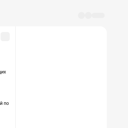
щих
й по