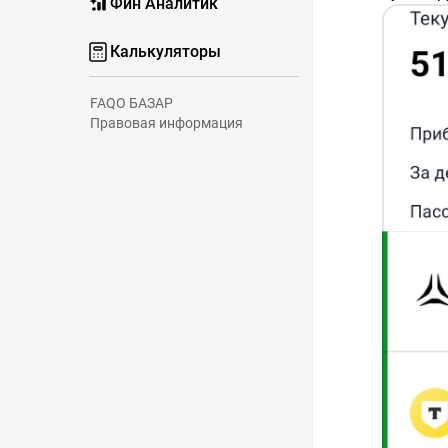
Фин Аналитик
#RU000A
купон Е
Калькуляторы
#RU000
купон Гр
#RU000A
FAQ
О БАЗАР
Правовая информация
купон Н
#RU000A
купон П
#RU000
купон Се
#RU000A
купон Б
#RU000A
купон А
#RU000A
🛒
Новые
✅ 1 акц
✅ 1 акц
—————
❗️Не яв