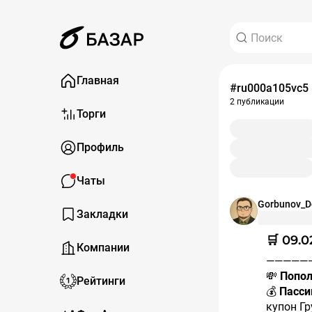
Главная
#ru000a105vc5
2 публикации
Торги
Профиль
Чаты
Gorbunov_D
Закладки
🛒 09.
Компании
————
💸
Попол
Рейтинги
💰
Пасси
купон Гр