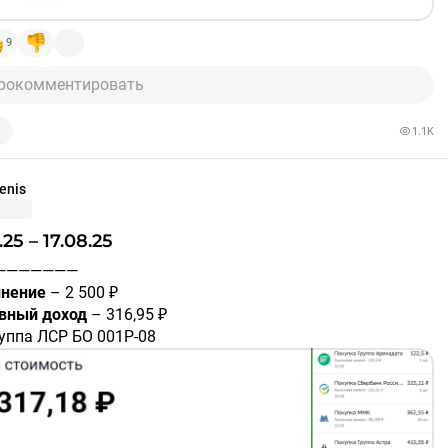
и
#портфель
9
рокомментировать
1.1K
enis
08.25 – 17.08.25
————————
нение
– 2 500 ₽
вный доход
– 316,95 ₽
уппа ЛСР БО 001Р-08
106888
– 63,58 ₽
вразХолдинг Финанс 003P-01
A108G05
– 17,01 ₽
олюс ПБО-03
A105VC5
– 103,72 ₽