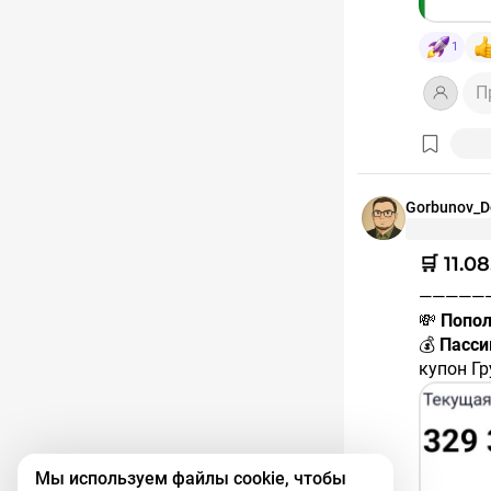
#покупк
1
П
Gorbunov_D
🛒 11.
————
💸
Попол
💰
Пасси
купон Гр
#RU000A
купон Е
#RU000
купон П
Мы используем файлы cookie, чтобы
#RU000