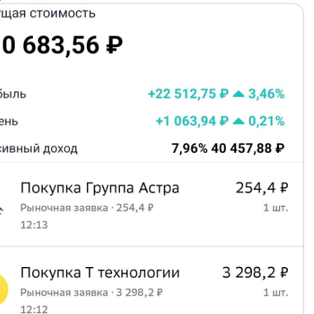
109098
– 145,5 ₽
вразХолдинг Финанс 003P-01
A108G05
– 14,22 ₽
уппа ЛСР БО 001Р-08
106888
– 63,58 ₽
оваБев Групп 002P БО-П07
1099A2
– 57,2 ₽
олюс ПБО-03
A105VC5
– 103,72 ₽
лектел 001P-03R
106R95
– 132,64 ₽
алтийский лизинг ООО БО-П11
108P46
– 30,08 ₽
ЛРОСА 001Р-01
109L49
– 141,4 ₽
 покупки в портфель
:
ия Астра
#ASTR
ия Т-Технологии
#T
(новая компания в портфеле)
———————
ляется индивидуальной инвестиционной рекомендацией.