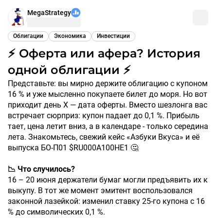
MegaStrategy
Облигации
Экономика
Инвестиции
⚡️ Оферта или афера? История
одной облигации ⚡️
Представьте: вы мирно держите облигацию с купоном
16 % и уже мысленно покупаете билет до моря. Но вот
приходит день Х — дата оферты. Вместо шезлонга вас
встречает сюрприз: купон падает до 0,1 %. Прибыль
тает, цена летит вниз, а в календаре - только середина
лета. Знакомьтесь, свежий кейс «Азбуки Вкуса» и её
выпуска БО-П01 $RU000A100HE1 🤔
📉 Что случилось?
16 – 20 июня держатели бумаг могли предъявить их к
выкупу. В тот же момент эмитент воспользовался
законной лазейкой: изменил ставку 25-го купона с 16
% до символических 0,1 %.