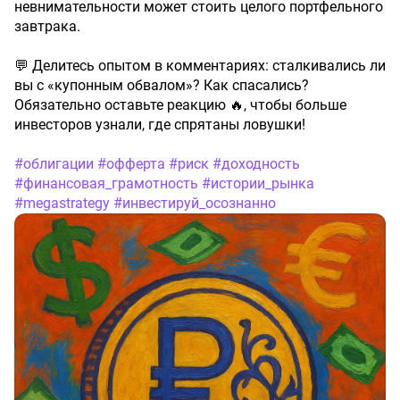
невнимательности может стоить целого портфельного
завтрака.
💬 Делитесь опытом в комментариях: сталкивались ли
вы с «купонным обвалом»? Как спасались?
Обязательно оставьте реакцию 🔥, чтобы больше
инвесторов узнали, где спрятаны ловушки!
#облигации
#офферта
#риск
#доходность
#финансовая_грамотность
#истории_рынка
#megastrategy
#инвестируй_осознанно