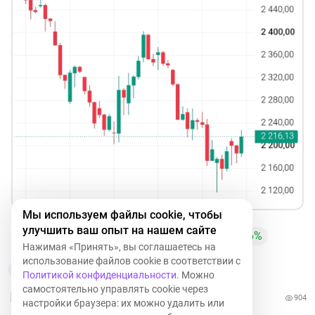
Мы используем файлы cookie, чтобы
улучшить ваш опыт на нашем сайте
ROSN
+2,13%
IMOEX
+0,41%
LKOH
+0,96%
I
Нажимая «Принять», вы соглашаетесь на
использование файлов cookie в соответствии с
9
1
1
Политикой конфиденциальности
. Можно
самостоятельно управлять cookie через
904
настройки браузера: их можно удалить или