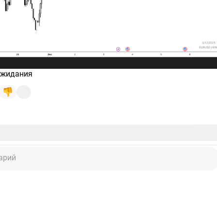
ожидания
арий