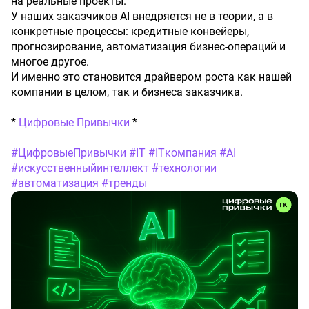
на реальные проекты.
У наших заказчиков AI внедряется не в теории, а в
конкретные процессы: кредитные конвейеры,
прогнозирование, автоматизация бизнес-операций и
многое другое.
И именно это становится драйвером роста как нашей
компании в целом, так и бизнеса заказчика.
*
Цифровые Привычки
*
#ЦифровыеПривычки
#IT
#ITкомпания
#AI
#искусственныйинтеллект
#технологии
#автоматизация
#тренды