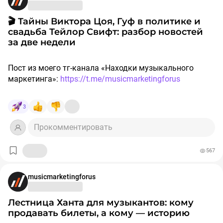
— Что такое YX. Буквы YX расшифровываются как 音
Шаг 3.
SEO-заклинания: не бойтесь магии.
просто много ем».
像 (yīnxiàng) — в переводе с китайского это означает
✍🏻С уважением к Вам и вашему делу,
Описание услуги без ключевых слов — как педикюр
🎬 Тайны Виктора Цоя, Гуф в политике и
просто «аудиовизуальный».
профессиональный частный бизнес брокер Даниил
без лака: вроде чисто, но чего-то не хватает.
свадьба Тейлор Свифт: разбор новостей
Токсис круто отработал этот инфоповод, сделав из
Кондратьев
Вшили SEO-ключи в тексты, теперь вас находит даже
за две недели
себя вирусный мем «танцующего скуфа». Негативный
— В чём фишка с голограммой. Голографические
Яндекс.Навигатор с закрытыми глазами.
хайп в поп-музыке легко монетизировать, если
наклейки (так называемые YX-dabiao) — это реальная
👉 t.me/kondrez
относиться к этому с самоиронией.
государственная система лицензирования и защиты
Пост из моего тг-канала «Находки музыкального
Шаг 4.
Новости пишите не только бабушкам.
аудиопродукции в Китае, запущенная Министерством
маркетинга»:
https://t.me/musicmarketingforus
Если вы не рассказываете о себе — вас никто не
▫ Синяк на каблуках. Блогер снялся в рекламе
культуры КНР ещё в 2005 году. Настоящая наклейка
узнает.
обувного бренда вместе с Катей Кищук.
содержит уникальный код официального
— Discogs. На крупнейшей мировой базе релизов
Решил проводить тестовые стримы на всех площадках
SEO-новости = новые поводы попасть в топ. Даже если
3
издательства. Современные китайские бутлегеры
существует служебная карточка YX, которая
сразу — от ВК до Ютуба. Не люблю видеомонтаж: это
у вас акция «Счастливый палец вторника»👆
Стас Васильев прокомментировал так: «Если туфли
просто копируют дизайн этих голограмм и печатают
используется для каталогизации подобных китайских
отнимает слишком много времени, которого и так
Прокомментировать
выдерживают массу Игоря, качество обуви
фейковые стикеры с вымышленными кодами вроде
бутлегов. В её описании прямо указано: This is NOT a
вечно не хватает. К тому же для меня это отличный
Шаг 5.
«О компании»— не для галочки.
действительно на высоте, я бы сам такие взял». А я
YX•1209 или YX•2108. Для обычного покупателя на
real label: Unofficial releases.
способ прокачать навык говорения в режиме
Пусть даже конкурентам станет понятно: к кому
говорю: «Для Синяка музыка — это процентов 30,
567
eBay или Авито блестящий стикер выглядит как знак
— Как устроен бизнес. Это конвейерное производство.
реального времени.
База моего блога — это всегда структурированный
отправлять своих родственников на приём.
остальное — фэшн-шоу».
качества, хотя это обычный контрафакт.
Разные теневые фабрики берут цифровые мастер-
текст. Я снова перелопатил гору новостей шоу-бизнеса
копии со стримингов, на высокой скорости
за последние две недели и разложил кейсы с точки
musicmarketingforus
Шаг 6.
Визуал — лицо бренда, а не аватарка из 2010-го
#дайджест
#музыкальныймаркетинг
#smm
#ai
записывают их на дешевую ленту Type I, печатают
зрения продвижения.
🔖
#стратегия
#новостииндустрии
#база
стандартные J-карты на фотобумаге, лепят фейковую
Лестница Ханта для музыкантов: кому
Всё в едином стиле: от обложки до карточек услуг.
голограмму и продают по всему миру через AliExpress
Главный вывод
Стрим с тайм-кодами:
https://vkvideo.ru/video-
продавать билеты, а кому — историю
Чтобы клиент захотел не только записаться, но и
* Киевстонер внесен Росфинмониторингом в перечень
за 5–10 долларов. Качество звука там обычно
233833109_456239181