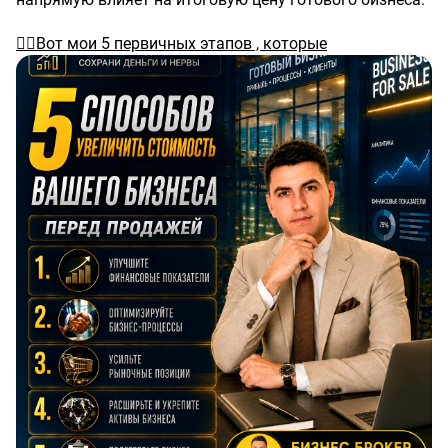
🕵️‍♂️Вот мои 5 первичных этапов , которые
прорабртываются перед началом продажи бизнеса:
1. Финансовый порядок
Приводятся в порядок все выписки по кассе,
расчетным счетам, данным из учетных программ.
Записи с камер видеонаблюдения помогают
подтвердить реальный трафик и выручку. Прозрачные
цифры — основа доверия покупателя.
2. Оптимизация процессов
Бизнес настраивается на работу без постоянного
участия собственника. Прописываются регламенты,
внедряется автоматизация. Инвестор покупает
систему, а не текучку.
3. Упаковка и позиционирование
Разрабатывается инвестиционный тизер —
презентация с понятной структурой, обоснованной
ценой и четким оффером. Качественная подача