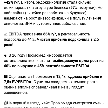
+42% г/г
. В итоге, эндокринология стала сильно
доминировать в структуре бизнеса (
57%
выручки). Но
пайплайны (линейки разработок на будущее)
намекают на рост диверсификации в пользу лечения
онкологии, ВИЧ и аутоимунных заболеваний.
📈 EBITDA прибавила
86% г/г
, а рентабельность
подросла до
41%.
Чистая прибыль подскочила в 2,5
раза!
🎯 В 26 году Промомед не собирается
останавливаться и ставит
амбициозную цель: рост на
60% по выручке и 45% рентабельности EBITDA.
🧮 Оценивается Промомед в
12,4х годовых прибыли и
7,5х EV/EBITDA.
С учетом ожидаемых темпов роста,
оценка вполне справедливая и не выглядит
завышенной.
☝️На первый взгляд, кейс Промомеда смотрится очень