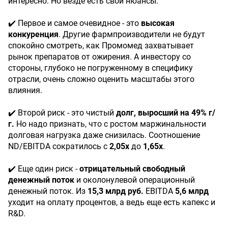
интересно. Но везде есть свои нюансы.
✔️ Первое и самое очевидное - это
высокая
конкуренция
. Другие фармпроизводители не будут
спокойно смотреть, как Промомед захватывает
рынок препаратов от ожирения. А инвестору со
стороны, глубоко не погруженному в специфику
отрасли, очень сложно оценить масштабы этого
влияния.
✔️ Второй риск - это чистый
долг, выросший на 49% г/
г.
Но надо признать, что с ростом маржинальности
долговая нагрузка даже снизилась. Соотношение
ND/EBITDA сократилось с
2,05х
до
1,65х
.
✔️ Еще один риск -
отрицательный свободный
денежный поток
и околонулевой операционный
денежный поток. Из
15,3 млрд руб.
EBITDA
5,6 млрд
уходит на оплату процентов, а ведь еще есть капекс и
R&D.