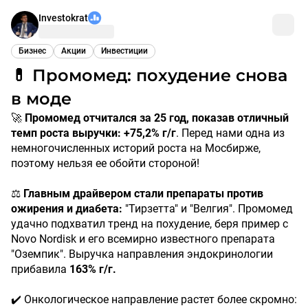
Investokrat
Бизнес
Акции
Инвестиции
💊 Промомед: похудение снова
в моде
🚀
Промомед отчитался за 25 год, показав отличный
темп роста выручки: +75,2% г/г
. Перед нами одна из
немногочисленных историй роста на Мосбирже,
поэтому нельзя ее обойти стороной!
⚖️
Главным драйвером стали препараты против
ожирения и диабета:
"Тирзетта" и "Велгия". Промомед
удачно подхватил тренд на похудение, беря пример с
Novo Nordisk и его всемирно известного препарата
"Оземпик". Выручка направления эндокринологии
прибавила
163% г/г.
✔️ Онкологическое направление растет более скромно: