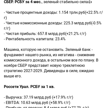
СБЕР. РСБУ за 4 мес.
, зеленый стабильно сила👍
- Чистые процентные доходы: 1.154 трлн.руб(+22.5% г/
г)
- Чистые комиссионные доходы: 225.3 млрд.руб(-0.5%
г/г)
- Чистая прибыль: 657.8 млрд.руб(+21.2% г/г)
- Рентабельность капитала: 23.4%
Машина, которую не остановить. Зеленый банк -
фундамент нашего рынка, из негатива - снижение
комиссионного дохода, в остальном все по плану. В
ноябре СБЕР представит новую трехлетнюю
стратегию 2027-2029. Дивиденды в силе, ожидаю
выше его.
Россети Урал. РСБУ за 1 кв.
- Выручка: 37.19 млрд.руб (+17.9% г/г)
- EBITDA: 10.63 млрд.руб (+58.9% г/г)
- Прибыль от продаж: 8.4 млрд.руб (+77.7% г/г)