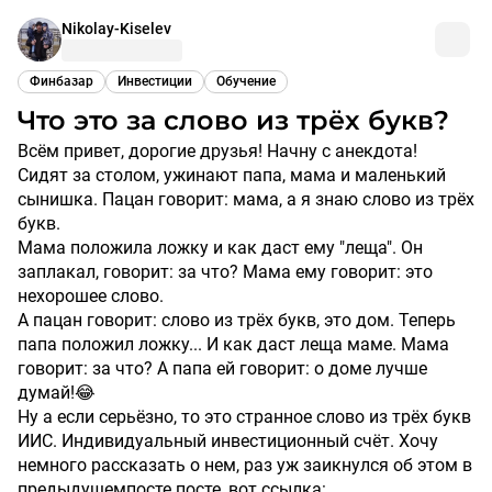
Nikolay-Kiselev
Финбазар
Инвестиции
Обучение
Что это за слово из трёх букв?
Всём привет, дорогие друзья! Начну с анекдота!
Сидят за столом, ужинают папа, мама и маленький
сынишка. Пацан говорит: мама, а я знаю слово из трёх
букв.
Мама положила ложку и как даст ему "леща". Он
заплакал, говорит: за что? Мама ему говорит: это
нехорошее слово.
А пацан говорит: слово из трёх букв, это дом. Теперь
папа положил ложку... И как даст леща маме. Мама
говорит: за что? А папа ей говорит: о доме лучше
думай!😂
Ну а если серьёзно, то это странное слово из трёх букв
ИИС. Индивидуальный инвестиционный счёт. Хочу
немного рассказать о нем, раз уж заикнулся об этом в
предыдущемпосте посте, вот ссылка: