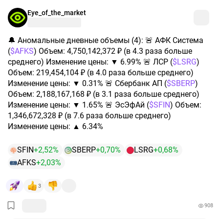
Eye_of_the_market
🔔 Аномальные дневные объемы (4): 🚨 АФК Система
(
$AFKS
) Объем: 4,750,142,372 ₽ (в 4.3 раза больше
среднего) Изменение цены: ▼ 6.99% 🚨 ЛСР (
$LSRG
)
Объем: 219,454,104 ₽ (в 4.0 раза больше среднего)
Изменение цены: ▼ 0.31% 🚨 Сбербанк АП (
$SBERP
)
Объем: 2,188,167,168 ₽ (в 3.1 раза больше среднего)
Изменение цены: ▼ 1.65% 🚨 ЭсЭфАй (
$SFIN
) Объем:
1,346,672,328 ₽ (в 7.6 раза больше среднего)
Изменение цены: ▲ 6.34%
SFIN
+2,52%
SBERP
+0,70%
LSRG
+0,68%
AFKS
+2,03%
3
908