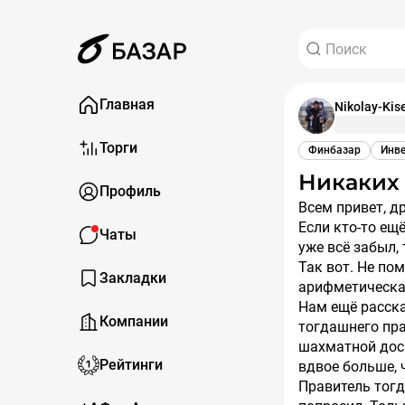
Главная
Nikolay-Kis
Торги
Финбазар
Инв
Никаких
Профиль
Всем привет, друзья! Сегодня хочу подбросить вам пищу для размышлений.
Если кто-то ещ
Чаты
уже всё забыл, 
Так вот. Не по
Закладки
арифметическая
Нам ещё расск
Компании
тогдашнего пра
шахматной дос
Рейтинги
вдвое больше,
Правитель тогд