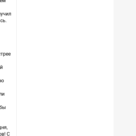
сём
лучил
сь.
стрее
ый
ую
ли
 бы
дня,
в! С