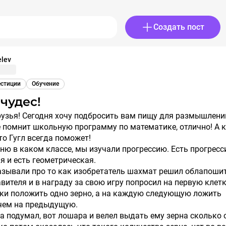
Создать пост
elev
естиции
Обучение
 чудес!
ё помнит школьную программу по математике, отлично! А 
то Гугл всегда поможет!
мню в каком классе, мы изучали прогрессию. Есть прогресс
 и есть геометрическая.
азывали про то как изобретатель шахмат решил облапоши
вителя и в награду за свою игру попросил на первую клет
ки положить одно зерно, а на каждую следующую ложить
 чем на предыдущую.
а подумал, вот лошара и велел выдать ему зерна сколько 