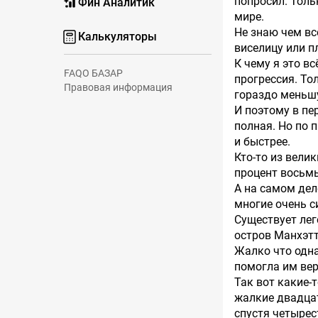
попросил. Толь
Фин Аналитик
мире.
Не знаю чем вс
Калькуляторы
виселицу или п
К чему я это в
FAQ
О БАЗАР
прогрессия. То
Правовая информация
гораздо меньш
И поэтому в пе
полная. Но по 
и быстрее.
Кто-то из вели
процент восьм
А на самом дел
многие очень с
Существует лег
остров Манхэтт
Жалко что одна
помогла им вер
Так вот какие-
жалкие двадцат
спустя четырес