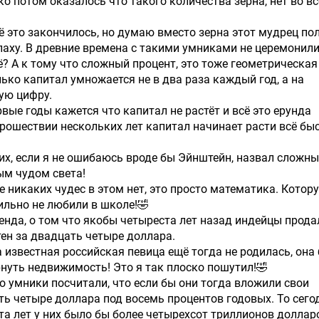
ко потом оказалось что такого количества зерна, нет во в
ё это закончилось, но думаю вместо зерна этот мудрец по
лаху. В древние времена с такими умниками не церемонили
сё? А к тому что сложный процент, это тоже геометрическая
лько капитал умножается не в два раза каждый год, а на
ую цифру.
рвые годы кажется что капитал не растёт и всё это ерунда
прошествии нескольких лет капитал начинает расти всё бы
ких, если я не ошибаюсь вроде бы Эйнштейн, назвал сложн
ым чудом света!
е никаких чудес в этом нет, это просто математика. Котор
ильно не любили в школе!🤣
енда, о том что якобы четыреста лет назад индейцы прода
ен за двадцать четыре доллара.
 известная российская певица ещё тогда не родилась, она
нуть недвижимость! Это я так плоско пошутил!🤣
то умники посчитали, что если бы они тогда вложили свои
ь четыре доллара под восемь процентов годовых. То сего
та лет у них было бы более четырехсот триллионов долларо