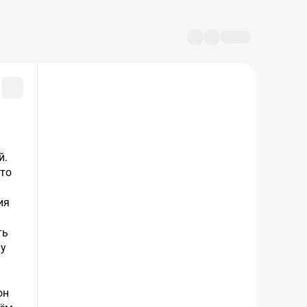
кто
ия
ть
ку
он