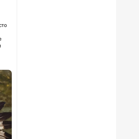
сто
е
м