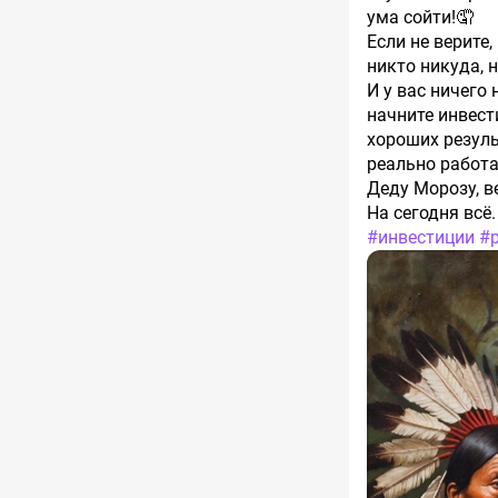
ума сойти!🤦
Если не верите
никто никуда, н
И у вас ничего 
начните инвест
хороших результ
реально работа
Деду Морозу, в
На сегодня всё
#инвестиции
#