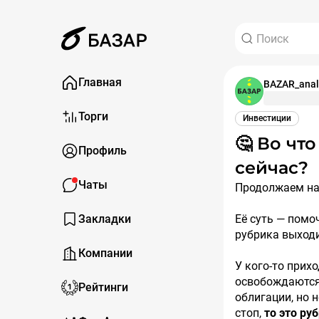
Главная
BAZAR_anal
Торги
Инвестиции
🤔 Во что можно вложить деньги прямо
Профиль
сейчас?
Чаты
Продолжаем н
Закладки
Её суть — помо
рубрика выходи
Компании
У кого-то прих
освобождаются 
Рейтинги
облигации, но н
стоп,
то это ру