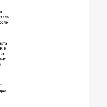
нк
итала
после
люта
₽. В
жит
ент.
и
т
орая