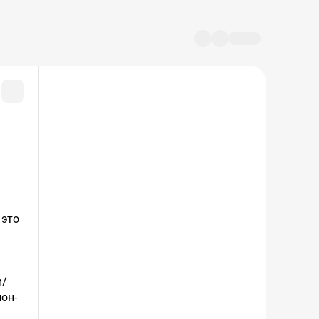
 это
и/
нон-