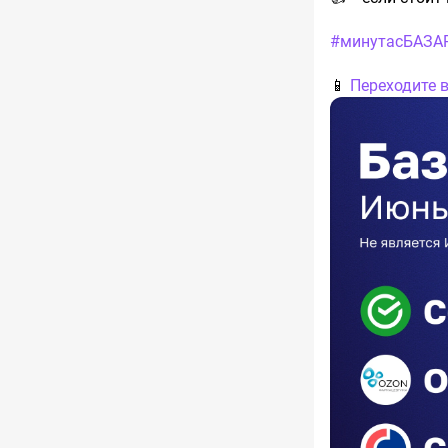
#минутасБАЗА
📱
Переходите 