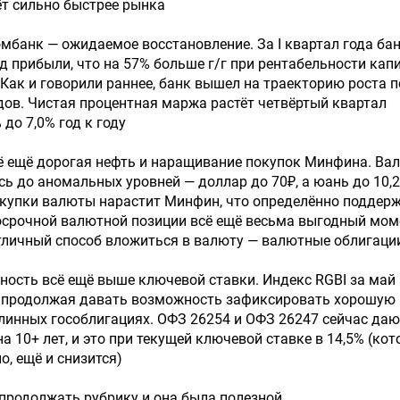
т сильно быстрее рынка
мбанк — ожидаемое восстановление. За I квартал года ба
д прибыли, что на 57% больше г/г при рентабельности кап
). Как и говорили раннее, банк вышел на траекторию роста 
ов. Чистая процентная маржа растёт четвёртый квартал
 до 7,0% год к году
ё ещё дорогая нефть и наращивание покупок Минфина. Ва
сь до аномальных уровней — доллар до 70₽, а юань до 10,2
окупки валюты нарастит Минфин, что определённо поддер
осрочной валютной позиции всё ещё весьма выгодный мом
отличный способ вложиться в валюту — валютные облигаци
ность всё ещё выше ключевой ставки. Индекс RGBI за май
%, продолжая давать возможность зафиксировать хорошую
линных гособлигациях. ОФЗ 26254 и ОФЗ 26247 сейчас даю
а 10+ лет, и это при текущей ключевой ставке в 14,5% (кот
о, ещё и снизится)
 продолжать рубрику и она была полезной