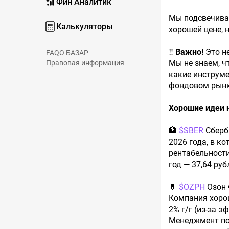
Фин Аналитик
Мы подсвечивае
Калькуляторы
хорошей цене, 
‼️
Важно!
Это н
FAQ
О БАЗАР
Мы не знаем, ч
Правовая информация
какие инструме
фондовом рынке
Хорошие идеи н
🏦
$SBER
Сберба
2026 года, в к
рентабельности
год — 37,64 руб
💊
$OZPH
Озон 
Компания хорош
2% г/г (из-за 
Менеджмент под