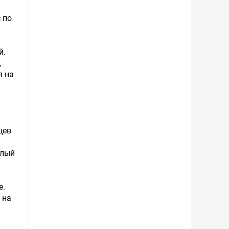
 по
й.
,
я на
цев
шлый
е.
 на