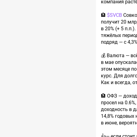
компания растё
🏦
$SVCB
Совко
получит 20 млр
в 20% (+ 5 п.п.
тяжёлых период
подряд — с 4,3%
💰 Валюта — вс
в мае опускала
этом месяце п
курс. Для долг
Как и всегда, 
🏦 ОФЗ — доход
просел на 0.6
доходность в д
14,8% годовых н
в июне, вероятн
👍— если стоит