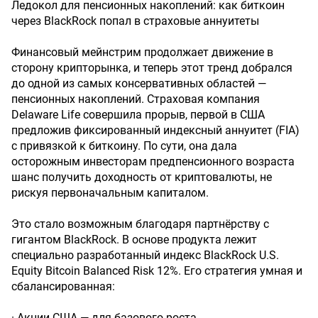
Ледокол для пенсионных накоплений: как биткоин
через BlackRock попал в страховые аннуитеты
Финансовый мейнстрим продолжает движение в
сторону крипторынка, и теперь этот тренд добрался
до одной из самых консервативных областей —
пенсионных накоплений. Страховая компания
Delaware Life совершила прорыв, первой в США
предложив фиксированный индексный аннуитет (FIA)
с привязкой к биткоину. По сути, она дала
осторожным инвесторам предпенсионного возраста
шанс получить доходность от криптовалюты, не
рискуя первоначальным капиталом.
Это стало возможным благодаря партнёрству с
гигантом BlackRock. В основе продукта лежит
специально разработанный индекс BlackRock U.S.
Equity Bitcoin Balanced Risk 12%. Его стратегия умная и
сбалансированная:
· Акции США — для базового роста.