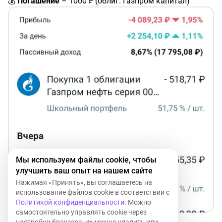
💰
Погашение
– 1000 ₽ (облиг. Газпром капитал)
дивиденды Мать и дитя
#MDMG
– 153 ₽
купон Группа Позитив 001Р-02
#RU000A10AHJ4
– 41,1 ₽
купон Акрон (ПАО) БО-001P-05
#RU000A109XR1
– 18,7 ₽
купон Газпром капитал ООО БО-001Р-03
#RU000A101QM3
– 28,42 ₽
купон РЖД БО 001P-38R
#RU000A10AZ60
– 29,42 ₽
купон Сбербанк 002Р-SBER44
#RU000A1069P3
– 46,62 ₽
купон ЕвроТранс БО-001Р-02
#RU000A105TS5
– 22,02 ₽
Мы используем файлы cookie, чтобы
купон ИНАРКТИКА 002Р-01
улучшить ваш опыт на нашем сайте
#RU000A107W48
– 71,06 ₽
Нажимая «Принять», вы соглашаетесь на
купон Каршеринг Руссия 001P-03
использование файлов cookie в соответствии с
#RU000A106UW3
– 22,52 ₽
Политикой конфиденциальности
. Можно
купон Россети БО 001P-14R
самостоятельно управлять cookie через
#RU000A109ZQ8
– 18,25 ₽