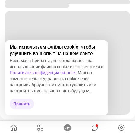
Настройте автоматический перевод 5–10% от каждого
поступления.
Даже небольшие суммы дают результат.
✅ Ошибка №5.
Игнорирование кэшбэка и банковских
Мы используем файлы cookie, чтобы
бонусов
улучшить ваш опыт на нашем сайте
Нажимая «Принять», вы соглашаетесь на
Кэшбэк — это реальные деньги.
использование файлов cookie в соответствии с
Политикой конфиденциальности
. Можно
Если грамотно пользоваться банковскими
самостоятельно управлять cookie через
продуктами, можно возвращать тысячи рублей в год
настройки браузера: их можно удалить или
без дополнительных усилий.
настроить их использование в будущем.
📊 Пример:
Принять
Если откладывать всего 300 рублей в день, то за год
получится: