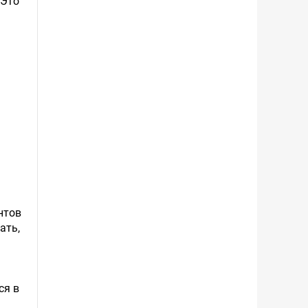
 Это
нтов
ать,
ся в