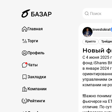
Главная
Investokrat
Торги
Крипто
Трейди
Новый 
Профиль
С 4 июня 2025 года Мосбиржа запустила торги фьючерсом на биткоин через
фонд iShares Bi
Чаты
в январе 2024 
ориентированны
Закладки
управлением ок
компании не ро
Компании
❗️Важно понима
Рейтинги
фьючерсе на ET
отличие. По су