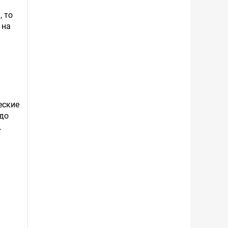
, то
 на
еские
здо
.