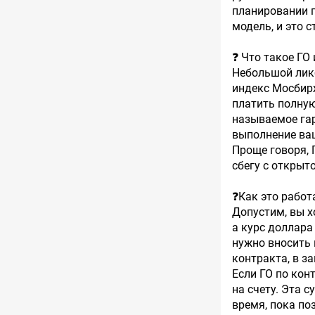
планировании п
модель, и это 
❓ Что такое ГО 
Небольшой ликб
индекс Мосбирж
платить полную
называемое гар
выполнение ваш
Проще говоря, 
сбегу с открыт
❓Как это работ
Допустим, вы х
а курс доллара
нужно вносить 
контракта, в з
Если ГО по кон
на счету. Эта 
время, пока по