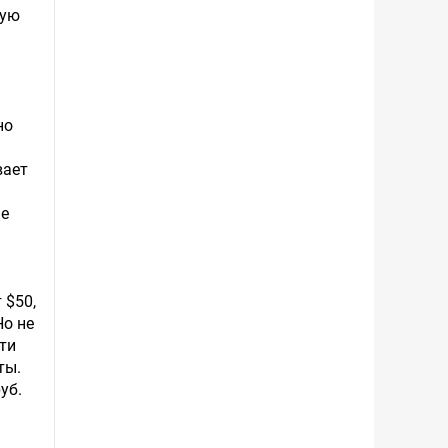
вую
но
вает
не
 $50,
Но не
ти
ты.
уб.
а