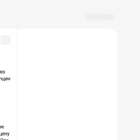
пущен
ое
цену