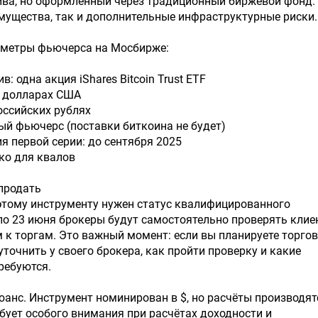
ива, но оформленный через традиционный биржевой фонд.
имущества, так и дополнительные инфраструктурные риски.
метры фьючерса на Мосбирже:
в: одна акция iShares Bitcoin Trust ETF
в долларах США
российских рублях
ный фьючерс (поставки биткоина не будет)
ия первой серии: до сентября 2025
ько для квалов
 продать
этому инструменту нужен статус квалифицированного
 по 23 июня брокеры будут самостоятельно проверять клие
 к торгам. Это важный момент: если вы планируете торгов
уточнить у своего брокера, как пройти проверку и какие
ребуются.
анс. Инструмент номинирован в $, но расчёты производят
ебует особого внимания при расчётах доходности и