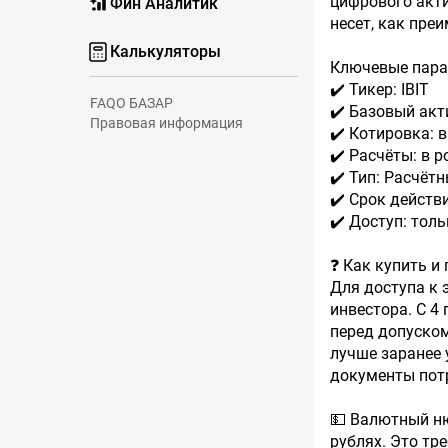
цифрового акт
Фин Аналитик
несет, как пре
Калькуляторы
Ключевые пара
✔️ Тикер: IBIT
FAQ
О БАЗАР
✔️ Базовый акти
Правовая информация
✔️ Котировка: 
✔️ Расчёты: в 
✔️ Тип: Расчёт
✔️ Срок действ
✔️ Доступ: тол
❓ Как купить и
Для доступа к 
инвестора. С 4
перед допуском
лучше заранее 
документы пот
💵 Валютный ню
рублях. Это тр