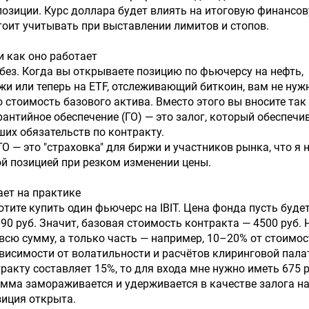
озиции. Курс доллара будет влиять на итоговую финансо
стоит учитывать при выставлении лимитов и стопов.
и как оно работает
ез. Когда вы открываете позицию по фьючерсу на нефть,
и или теперь на ETF, отслеживающий биткоин, вам не нуж
 стоимость базового актива. Вместо этого вы вносите так
антийное обеспечение (ГО) — это залог, который обеспечи
их обязательств по контракту.
ГО — это "страховка" для биржи и участников рынка, что я 
ой позицией при резком изменении цены.
ает на практике
отите купить один фьючерс на IBIT. Цена фонда пусть будет
 90 руб. Значит, базовая стоимость контракта — 4500 руб. 
всю сумму, а только часть — например, 10–20% от стоимос
ависимости от волатильности и расчётов клиринговой пала
тракту составляет 15%, то для входа мне нужно иметь 675 р
сумма замораживается и удерживается в качестве залога н
зиция открыта.