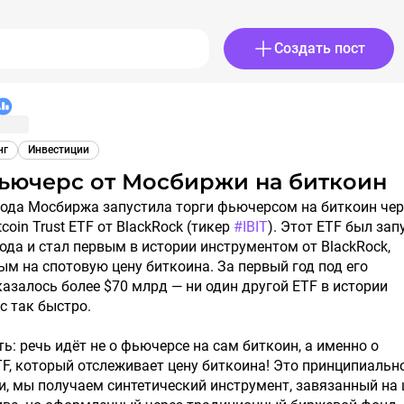
Создать пост
нг
Инвестиции
фьючерс от Мосбиржи на биткоин
tcoin Trust ETF от BlackRock (тикер
#IBIT
). Этот ETF был за
года и стал первым в истории инструментом от BlackRock,
м на спотовую цену биткоина. За первый год под его
азалось более $70 млрд — ни один другой ETF в истории
с так быстро.
ть: речь идёт не о фьючерсе на сам биткоин, а именно о
F, который отслеживает цену биткоина! Это принципиальн
ти, мы получаем синтетический инструмент, завязанный на 