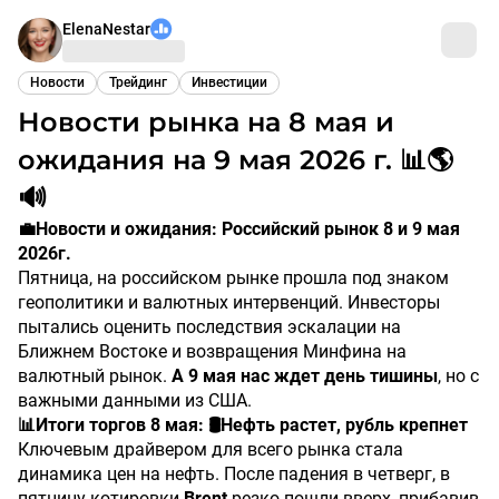
ElenaNestar
Новости
Трейдинг
Инвестиции
Новости рынка на 8 мая и
ожидания на 9 мая 2026 г. 📊🌎
🔊
💼Новости и ожидания: Российский рынок 8 и 9 мая
2026г.
Пятница, на российском рынке прошла под знаком
геополитики и валютных интервенций. Инвесторы
пытались оценить последствия эскалации на
Ближнем Востоке и возвращения Минфина на
валютный рынок.
А 9 мая нас ждет день тишины
, но с
важными данными из США.
📊Итоги торгов 8 мая: 🛢️Нефть растет, рубль крепнет
Ключевым драйвером для всего рынка стала
динамика цен на нефть. После падения в четверг, в
пятницу котировки
Brent
резко пошли вверх, прибавив