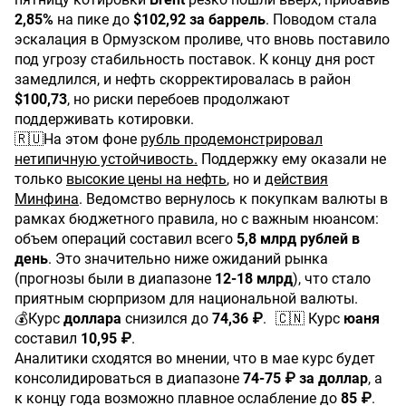
2,85%
на пике до
$102,92 за баррель
. Поводом стала
эскалация в Ормузском проливе, что вновь поставило
под угрозу стабильность поставок. К концу дня рост
замедлился, и нефть скорректировалась в район
$100,73
, но риски перебоев продолжают
поддерживать котировки.
🇷🇺На этом фоне
рубль продемонстрировал
нетипичную устойчивость.
Поддержку ему оказали не
только
высокие цены на нефть
, но и
действия
Минфина
. Ведомство вернулось к покупкам валюты в
рамках бюджетного правила, но с важным нюансом:
объем операций составил всего
5,8 млрд рублей в
день
. Это значительно ниже ожиданий рынка
(прогнозы были в диапазоне
12-18 млрд
), что стало
приятным сюрпризом для национальной валюты.
💰Курс
доллара
снизился до
74,36 ₽
. 🇨🇳 Курс
юаня
составил
10,95 ₽
.
Аналитики сходятся во мнении, что в мае курс будет
консолидироваться в диапазоне
74-75 ₽ за доллар
, а
к концу года возможно плавное ослабление до
85 ₽
.