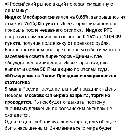
🔊Российский рынок акций показал смешанную
динамику:
Индекс Мосбиржи
снизился на
0,65%
, закрывшись на
отметке
2615,33 пункта
. Инвесторы фиксировали
прибыль после недавнего отскока.
Индекс РТС
,
напротив, символически вырос на
0,15%
до
1104,09
пункта
, получив поддержку от крепкого рубля.
В корпоративном секторе главным событием стало
заседание совета директоров «
Циана
», где
обсуждались дивиденды. Инвесторы ожидают
выплаты более
50 ₽ на акцию
по итогам года.
🔊Ожидания на 9 мая: Праздник и американская
статистика
9 мая
в России государственный праздник - День
Победы.
Московская биржа закрыта, торги не
проводятся
. Рынок будет отдыхать, поэтому
значимых движений по российским активам не
ожидается.
Однако для глобальных инвесторов день обещает
быть насыщенным. Внимание всего мира будет