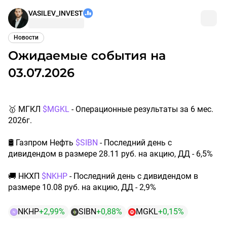
VASILEV_INVEST
Новости
Ожидаемые события на
03.07.2026
🥇 МГКЛ ​
$MGKL
- Операционные результаты за 6 мес.
2026г.
🛢 Газпром Нефть ​
$SIBN
- Последний день с
дивидендом в размере 28.11 руб. на акцию, ДД - 6,5%
🚚 НКХП ​
$NKHP
- Последний день с дивидендом в
размере 10.08 руб. на акцию, ДД - 2,9%
NKHP
+2,99%
SIBN
+0,88%
MGKL
+0,15%
N