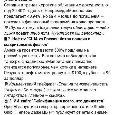
Сегодня в тренде короткие облигации с доходностью
под 20-40% годовых. Например, «Монополия»
предлагает 40,94% , но за 4 месяца до погашения —
похоже на финансовый эквилимб на краю пропасти .
💬
Шутка в тему: «Покупаешь такую облигацию — либо
лыжи поедут, либо яхта. Ну или хотя бы велосипед»
.
🛢️ 2.
Нефть: "США vs Россия: битва пошлин и
мавританских флагов"
Америка грозится ввести 500% пошлины на
российскую нефть. В ответ мир наблюдает, как
танкеры с надписью «Мавритания» внезапно
становятся популярнее, чем котики в интернете.
Результат: нефть может рвануть к $100, а рубль — к 90
за доллар .
💬
Комментарий трейдера: «Если на танкере написать
"Нефть из Сингапура", ее купят даже пингвины в
Антарктиде. Главное — скидка»
.
🤖 3.
ИИ-хайп: "Гиблификация всего, что движется"
OpenAI запустила генератор картинок в стиле Studio
Ghibli. Теперь даже ЦБ РФ публикует отчеты с аниме-