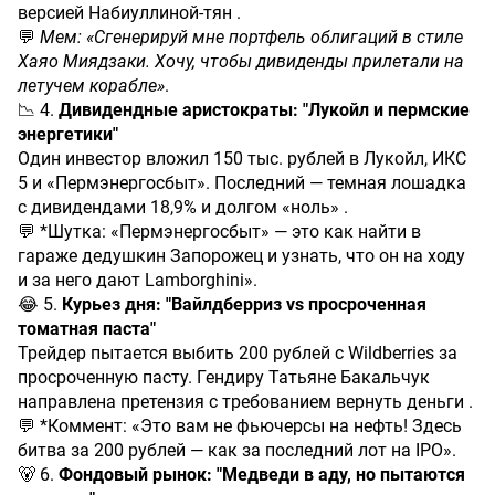
версией Набиуллиной-тян .
💬
Мем: «Сгенерируй мне портфель облигаций в стиле
Хаяо Миядзаки. Хочу, чтобы дивиденды прилетали на
летучем корабле»
.
📉 4.
Дивидендные аристократы: "Лукойл и пермские
энергетики"
Один инвестор вложил 150 тыс. рублей в Лукойл, ИКС
5 и «Пермэнергосбыт». Последний — темная лошадка
с дивидендами 18,9% и долгом «ноль» .
💬 *Шутка: «Пермэнергосбыт» — это как найти в
гараже дедушкин Запорожец и узнать, что он на ходу
и за него дают Lamborghini».
😂 5.
Курьез дня: "Вайлдберриз vs просроченная
томатная паста"
Трейдер пытается выбить 200 рублей с Wildberries за
просроченную пасту. Гендиру Татьяне Бакальчук
направлена претензия с требованием вернуть деньги .
💬 *Коммент: «Это вам не фьючерсы на нефть! Здесь
битва за 200 рублей — как за последний лот на IPO».
🐻 6.
Фондовый рынок: "Медведи в аду, но пытаются