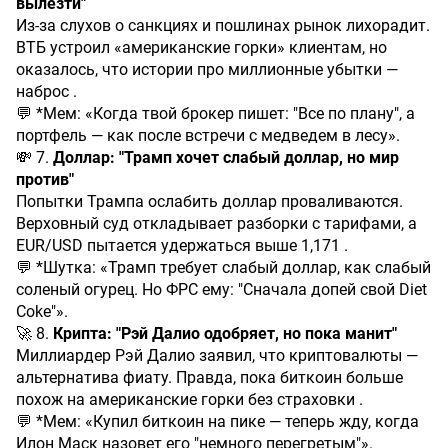
вылезти"
Из-за слухов о санкциях и пошлинах рынок лихорадит.
ВТБ устроил «американские горки» клиентам, но
оказалось, что истории про миллионные убытки —
наброс .
💬 *Мем: «Когда твой брокер пишет: "Все по плану", а
портфель — как после встречи с медведем в лесу».
💸 7.
Доллар: "Трамп хочет слабый доллар, но мир
против"
Попытки Трампа ослабить доллар проваливаются.
Верховный суд откладывает разборки с тарифами, а
EUR/USD пытается удержаться выше 1,171 .
💬 *Шутка: «Трамп требует слабый доллар, как слабый
соленый огурец. Но ФРС ему: "Сначала допей свой Diet
Coke"».
🚀 8.
Крипта: "Рэй Далио одобряет, но пока манит"
Миллиардер Рэй Далио заявил, что криптовалюты —
альтернатива фиату. Правда, пока биткоин больше
похож на американские горки без страховки .
💬 *Мем: «Купил биткоин на пике — теперь жду, когда
Илон Маск назовет его "немного перегретым"».