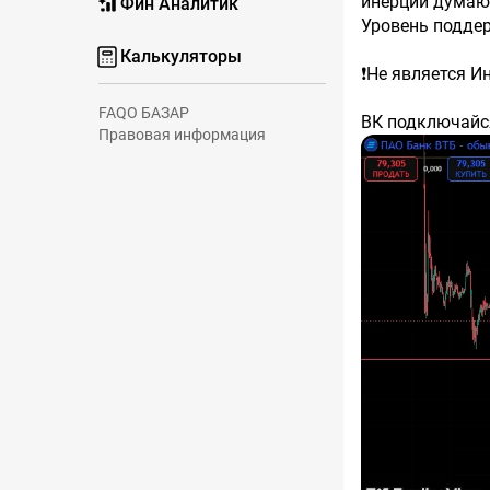
инерции думаю
Фин Аналитик
Уровень поддер
Калькуляторы
❗️Не является 
FAQ
О БАЗАР
ВК подключай
Правовая информация