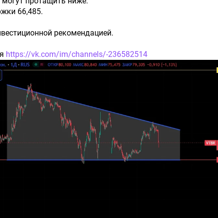
 могут протащить ниже.
жки 66,485.
Инвестиционной рекомендацией.
ся
https://vk.com/im/channels/-236582514