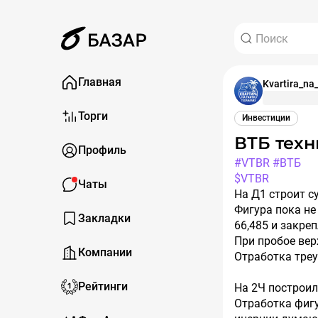
Главная
Kvartira_na_
Торги
Инвестиции
ВТБ тех
Профиль
#VTBR
#ВТБ
$VTBR
Чаты
На Д1 строит 
Фигура пока не
Закладки
66,485 и закре
При пробое вер
Компании
Отработка треу
Рейтинги
На 2Ч построил
Отработка фигу