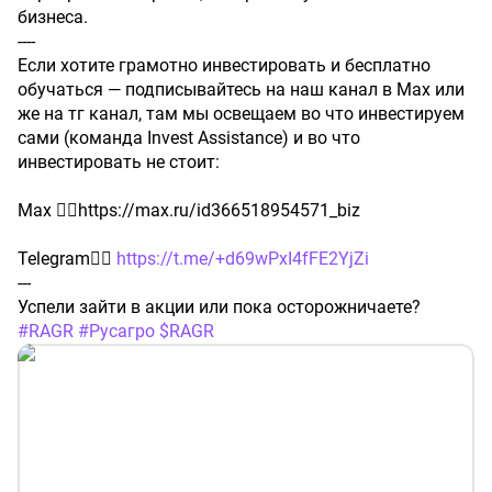
бизнеса.
----
Если хотите грамотно инвестировать и бесплатно
обучаться — подписывайтесь на наш канал в Max или
же на тг канал, там мы освещаем во что инвестируем
сами (команда Invest Assistance) и во что
инвестировать не стоит:
Max 👉🏻https://max.ru/id366518954571_biz
Telegram👉🏻
https://t.me/+d69wPxI4fFE2YjZi
---
Успели зайти в акции или пока осторожничаете?
#RAGR
#Русагро
$RAGR