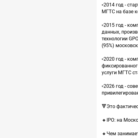
▫️2014 год - с
МГТС на базе 
▫️2015 год - к
данных, произв
технологии GPO
(95%) московск
▫️2020 год - к
фиксированного
услуги МГТС с
▫️2026 год - с
привилегированн
🔻Это фактиче
🔸IPO: на Моск
🔸Чем занимае