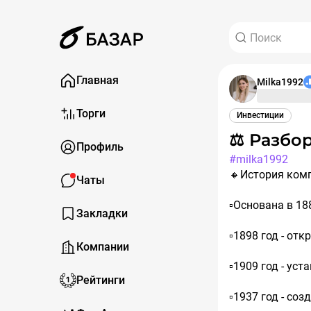
Главная
Milka1992
Торги
Инвестиции
⚖️ Разб
Профиль
#milka1992
🔸История компан
Чаты
▫️Основана в 188
Закладки
▫️1898 год - о
Компании
▫️1909 год - у
Рейтинги
▫️1937 год - со