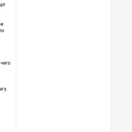
арт
чи
по
 чего
агу.