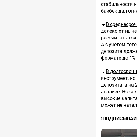
стабильности н
байбек дал огн
🔹
В среднесроч
далеко от ныне
рассчитать точ
А с учетом того
депозита долж
формате до 1% 
🔹
В долгосрочн
инструмент, но
депозита, а на
анализе. Но се
высокие капита
может не натал
❗️
ПОДПИСЫВАЙ