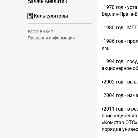
Фин Аналитик
▫️1970 год - у
Берлин-Прага-
Калькуляторы
▫️1980 год - М
FAQ
О БАЗАР
Правовая информация
▫️1986 год - п
км.
▫️1994 год - г
акционерное о
▫️2002 год - в
▫️2004 год - н
▫️2011 год - в
присоединения
«Комстар-ОТС» 
порядке униве