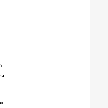
г.
ли
млн