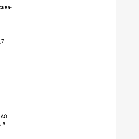
сква-
,7
е
ОАО
, в