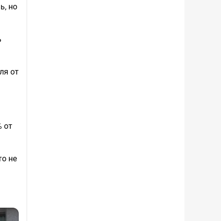
ь, но
ь
ля от
% от
то не