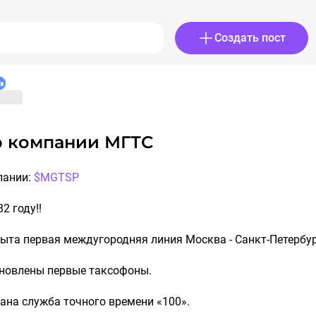
Создать пост
ор компании МГТС
ии: ​​​
$MGTSP
2 году!!
ткрыта первая междугородняя линия Москва - Санкт-Петербур
становлены первые таксофоны.
здана служба точного времени «100».