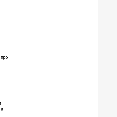
 про
и
 в