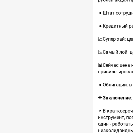
🔸Штат сотрудн
🔸Кредитный ре
📈Супер хай: ц
📉Самый лой: ц
📊Сейчас цена 
привилегирова
🔸Облигации: в
🔷
Заключение
:
🔹
В краткосроч
инструмент, по
один - работат
низколидвидны