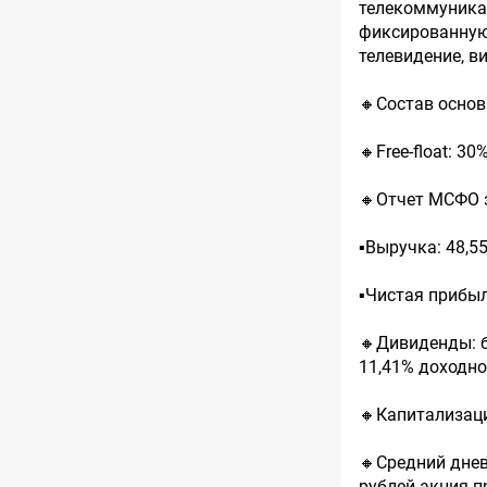
телекоммуника
фиксированную 
телевидение, в
🔸Состав основ
🔸Free-float: 30%
🔸Отчет МСФО з
▪️Выручка: 48,5
▪️Чистая прибыл
🔸Дивиденды: б
11,41% доходно
🔸Капитализаци
🔸Средний днев
рублей акция 