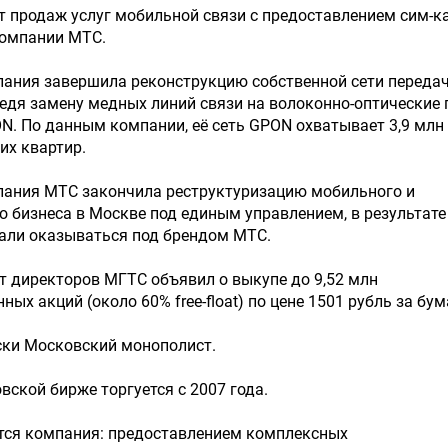
тарт продаж услуг мобильной связи с предоставлением сим-к
компании МТС.
омпания завершила реконструкцию собственной сети переда
едя замену медных линий связи на волоконно-оптические 
N. По данным компании, её сеть GPON охватывает 3,9 млн
их квартир.
омпания МТС закончила реструктуризацию мобильного и
 бизнеса в Москве под единым управлением, в результате
тали оказываться под брендом МТС.
овет директоров МГТС объявил о выкупе до 9,52 млн
ых акций (около 60% free-float) по цене 1501 рубль за бум
ски Московский монополист.
овской бирже торгуется с 2007 года.
тся компания: предоставлением комплексных