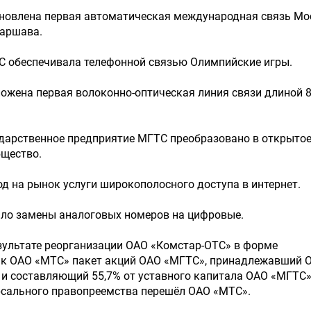
становлена первая автоматическая международная связь Мо
Варшава.
ГТС обеспечивала телефонной связью Олимпийские игры.
роложена первая волоконно-оптическая линия связи длиной 8
осударственное предприятие МГТС преобразовано в открыто
бщество.
ывод на рынок услуги широкополосного доступа в интернет.
ачало замены аналоговых номеров на цифровые.
 результате реорганизации ОАО «Комстар-ОТС» в форме
 к ОАО «МТС» пакет акций ОАО «МГТС», принадлежавший 
и составляющий 55,7% от уставного капитала ОАО «МГТС»
рсального правопреемства перешёл ОАО «МТС».