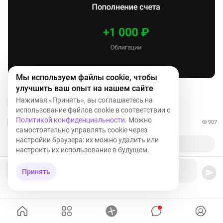
Мы используем файлы cookie, чтобы
#инвестиции
улучшить ваш опыт на нашем сайте
Нажимая «Принять», вы соглашаетесь на
1
7
1
использование файлов cookie в соответствии с
Политикой конфиденциальности
. Можно
907
самостоятельно управлять cookie через
настройки браузера: их можно удалить или
настроить их использование в будущем.
Ваш комментарий
Принять