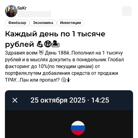
SaKr
Финбазар
Экономика
Инвестиции
Каждый день по 1 тысяче
рублей 💪🤑🏝️
Здравия всем 👋 День 188й..Пополнил на 1 тысячу
рублей и в мыслях докупить в понедельник Глобал
факторинг до 10%(по текущим ценам) от
портфеля,путем добавления средств от продажи
TPAY...Пан или пропал!? 🤔🤷