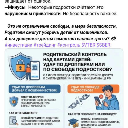
защищает от ошибок.
➖Минусы
Некоторые подростки считают это
нарушением
приватности
. Но безопасность важнее.
Это не ограничение свободы, а мера безопасности.
Родители смогут уберечь детей от мошенников.
А вы доверяете детям самостоятельные траты? 💳
#инвестиции
​
#трейдинг
​
#контроль
​
$VTBR
​
$SBER