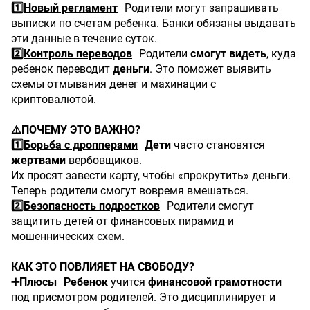
1️⃣Новый регламент
Родители могут запрашивать
выписки по счетам ребенка. Банки обязаны выдавать
эти данные в течение суток.
2️⃣Контроль переводов
Родители
смогут
видеть
, куда
ребенок переводит
деньги
. Это поможет выявить
схемы отмывания денег и махинации с
криптовалютой.
⚠️ПОЧЕМУ ЭТО ВАЖНО?
1️⃣Борьба с дропперами
Дети
часто становятся
жертвами
вербовщиков.
Их просят завести карту, чтобы «прокрутить» деньги.
Теперь родители смогут вовремя вмешаться.
2️⃣
Безопасность подростков
Родители смогут
защитить детей от финансовых пирамид и
мошеннических схем.
КАК ЭТО ПОВЛИЯЕТ НА СВОБОДУ?
➕Плюсы
Ребенок
учится
финансовой
грамотности
под присмотром родителей. Это дисциплинирует и