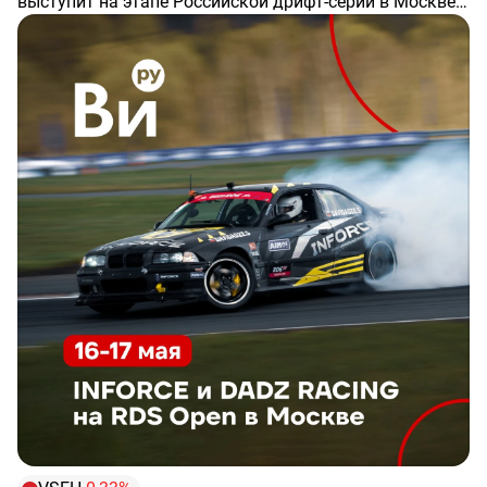
выступит на этапе Российской дрифт-серии в Москве
(автодром ЦТВС Москва).
ℹ️
Напомним: INFORCE — официальный спонсор
команды, инженеры и механики DADZ Racing
используют наш инструмент для обслуживания и
подготовки автомобилей к гонкам.
Партнерство с командой из мира высоких нагрузок и
жесткой конкуренции — это реальная обкатка нашего
инструмента в экстремальных условиях и прямая
обратная связь от профессионалов, которую мы
используем для развития бренда.
▶️ Следить за заездами можно в прямом эфире на
сайте RDS TV.
А вы следите за автоспортом? Или, может, уже
опробовали инструмент INFORCE? Ставьте реакции, и
пусть вас радуют победы любимой команды или
надежный инструмент ;)
#брендыВИ
#INFORCE
#DADZRacing
#RDS
#Автоспорт