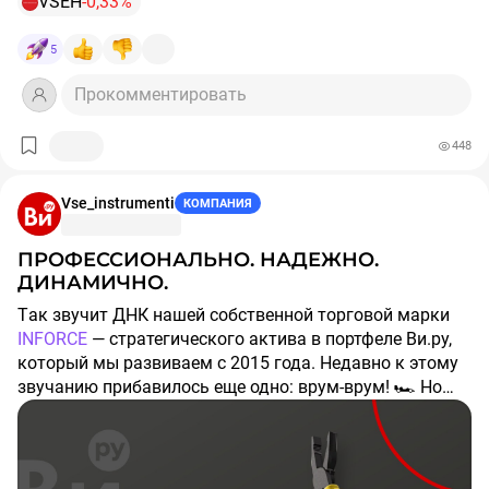
VSEH
-0,33%
#СТМ
$VSEH
5
Прокомментировать
448
Vse_instrumenti
КОМПАНИЯ
ПРОФЕССИОНАЛЬНО. НАДЕЖНО.
ДИНАМИЧНО.
Так звучит ДНК нашей собственной торговой марки
INFORCE
— стратегического актива в портфеле Ви.ру,
который мы развиваем с 2015 года. Недавно к этому
звучанию прибавилось еще одно: врум-врум! 🏎 Но
обо всем по порядку 🙂
INFORCE для нас больше, чем просто бренд:
▪️ Это 700+ товаров для профессионалов: от
авторемонта до строительства, созданных для