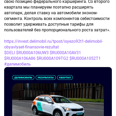
свою позицию федерального каршеринга. Со второго
квартала мы планируем поэтапно расширять
автопарк, делая ставку на автомобили эконом-
сегмента. Контроль всех компонентов себестоимости
позволит удерживать доступные тарифы для
пользователей без пропорционального роста затрат».
https://invest.delimobil.ru/tpost/isyezo92t1-delimobil-
obyavlyaet-finansovie-rezultat
$DELI
$RU000A106UW3
$RU000A10AV31
$RU000A106A86
$RU000A109TG2
$RU000A1052T1
#делимобиль