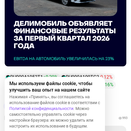
RU000A1052T1
+0,29%
RU000A109TG2
-0,12%
Мы используем файлы cookie, чтобы
RU000A106A86
+0,87%
RU000A10AV31
+2,16%
улучшить ваш опыт на нашем сайте
RU000A106UW3
+2,23%
DELI
+2,58%
Нажимая «Принять», вы соглашаетесь на
использование файлов cookie в соответствии с
4
1
Политикой конфиденциальности
. Можно
самостоятельно управлять cookie через
993
настройки браузера: их можно удалить или
настроить их использование в будущем.