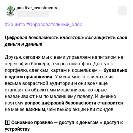
positive_investments
#Защита
#Образовательный_блок
Цифровая
безопасность
инвестора:
как
защитить
свои
деньги
и
данные
Друзья, сегодня мы с вами управляем капиталом не
через офис брокера, а через смартфон. Доступ к
портфелю, сделкам, картам и кошелькам —
буквально
в
одном
приложении.
У меня много клиентов из
весьма возрастной аудитории и они все чаще
становятся объектами мошенников, которые
названивают им по малейшему поводу. И именно
поэтому
вопрос
цифровой
безопасности
становится
не менее
важным
, чем выбор акций или фондов.
1️⃣
Основное
правило
—
доступ
к
деньгам
=
доступ
к
устройству