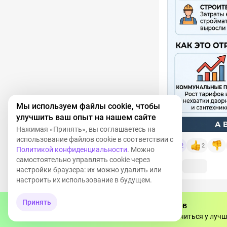
Мы используем файлы cookie, чтобы
улучшить ваш опыт на нашем сайте
Нажимая «Принять», вы соглашаетесь на
использование файлов cookie в соответствии с
2
2
Политикой конфиденциальности
. Можно
самостоятельно управлять cookie через
настройки браузера: их можно удалить или
настроить их использование в будущем.
Принять
Тебя ждёт миллион инвесторов
Ваш коммент
Регистрируйся бесплатно, чтобы учиться у лучш