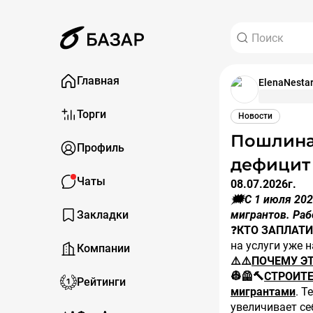
Главная
ElenaNesta
Торги
Новости
Пошлина для мигрантов: кто заплатит за
Профиль
дефицит
Чаты
08.07.2026г.
🗯️С 1 июля 20
Закладки
мигрантов. Раб
❓
КТО ЗАПЛАТИ
на услуги уже н
Компании
⚠️⚠️
ПОЧЕМУ Э
👷🦺🔨
СТРОИТЕ
Рейтинги
мигрантами
. Т
увеличивает се