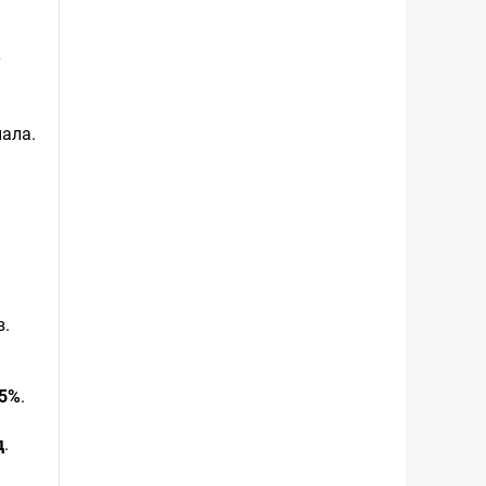
у
нала.
в.
15%
.
д
.