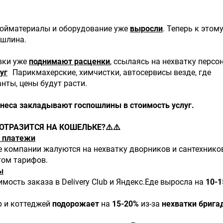
ройматериалы и оборудование уже
выросли
. Теперь к этом
ошлина.
вки уже
поднимают расценки
, ссылаясь на нехватку персо
уг
Парикмахерские, химчистки, автосервисы везде, где
нты, цены будут расти.
неса закладывают госпошлины в стоимость услуг.
 ОТРАЗИТСЯ НА КОШЕЛЬКЕ?⚠️⚠️
 платежи
 компании жалуются на нехватку дворников и сантехнико
том тарифов.
ы
имость заказа в Delivery Club и Яндекс.Еде выросла на
10-
р и коттеджей
подорожает
на
15-20%
из-за
нехватки брига