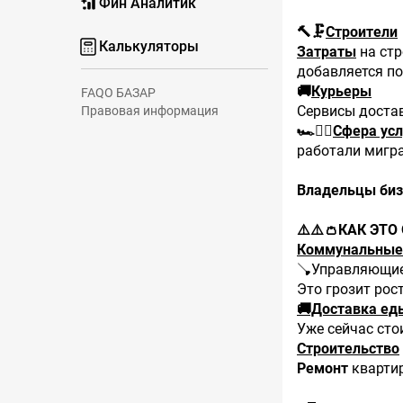
Фин Аналитик
🔨🗜️
Строители
Калькуляторы
Затраты
на ст
добавляется п
🚚
Курьеры
FAQ
О БАЗАР
Сервисы доста
Правовая информация
🏎️💆‍♀️
Сфера усл
работали мигра
Владельцы биз
⚠️⚠️👛КАК ЭТО
Коммунальные
🪠Управляющие
Это грозит рос
🚚Доставка ед
Уже сейчас сто
Строительство
Ремонт
кварти