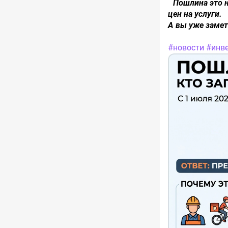
Пошлина это н
цен на услуги.
А вы уже замет
#новости
​
#инв