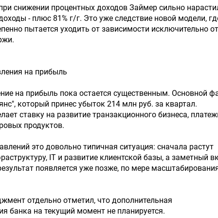
 при снижении процентных доходов Займер сильно нарасти
оходы - плюс 81% г/г. Это уже следствие новой модели, гд
пенно пытается уходить от зависимости исключительно о
ржи.
вления на прибыль
ние на прибыль пока остается существенным. Основной ф
янс", который принес убыток 214 млн руб. за квартал.
ает ставку на развитие транзакционного бизнеса, плате
ровых продуктов.
авлений это довольно типичная ситуация: сначала растут
раструктуру, IT и развитие клиентской базы, а заметный в
езультат появляется уже позже, по мере масштабировани
жмент отдельно отметил, что дополнительная
я банка на текущий момент не планируется.