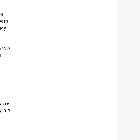
но
оста
ому
а 25%
я
дукты
, а в