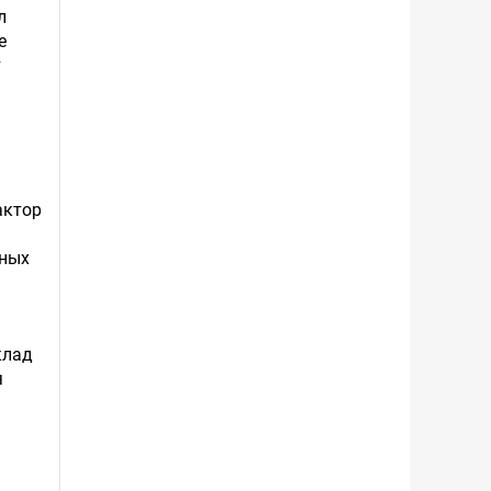
л
е
т
актор
жных
клад
я