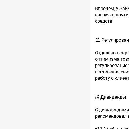
Впрочем, у Зай
нагрузка почти
средств.
🏛 Регулирова
Отдельно понра
оптимизма гово
регулирование 
постепенно сни
работу с клиен
💰 Дивиденды
С дивидендами 
рекомендовал 
◾️11,1 руб. на а