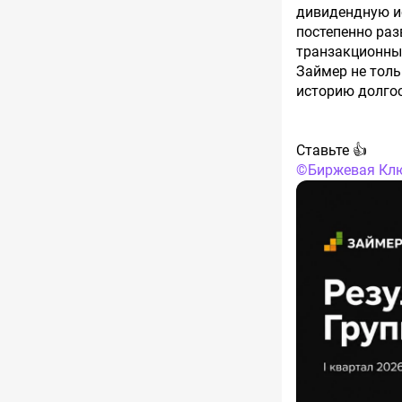
дивидендную ис
постепенно раз
транзакционны
Займер не толь
историю долгос
Ставьте 👍
©
Биржевая Кл