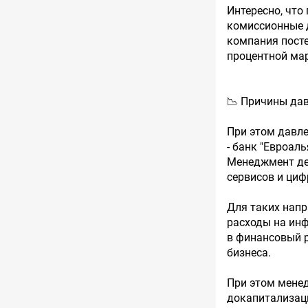
Интересно, что
комиссионные д
компания посте
процентной ма
📉 Причины да
При этом давле
- банк "Евроаль
Менеджмент дел
сервисов и циф
Для таких напр
расходы на инф
в финансовый р
бизнеса.
При этом менед
докапитализаци