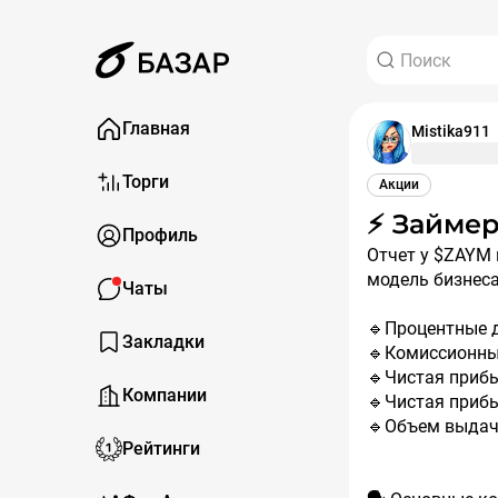
Главная
Mistika911
Торги
Акции
⚡️ Займ
Профиль
Отчет у $ZAYM получился скорее переходным. Компания сейчас перестраивает
модель бизнес
Чаты
🔹Процентные до
Закладки
🔹Комиссионные
🔹Чистая прибыл
Компании
🔹Чистая прибы
🔹Объем выдач: 
Рейтинги