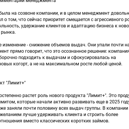
омментарии менеджмента
была на созвоне компании, и в целом менеджмент доволь
л о том, что сейчас приоритет смещается с агрессивного р
льность, удержание клиентов и адаптацию бизнеса к нов
 рынка.
 изменение - снижение объемов выдач. Они упали почти н
мент прямо говорит, что это осознанное решение: компани
борочно подходить к выдачам и сфокусировалась на
овых когорт, а не на максимальном росте любой ценой.
кт "Лимит+"
остепенно растет роль нового продукта "Лимит+". Это про
митом, которые начали активно развивать еще в 2025 году
 уже заняли почти половину всех выдач группы. В компании
желанием лучше удерживать клиента и строить более
отношения вместо классических коротких займов.