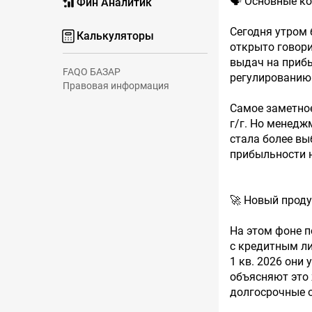
🗣 Основные к
Фин Аналитик
Сегодня утром 
Калькуляторы
открыто говори
выдач на прибы
FAQ
О БАЗАР
регулированию
Правовая информация
Самое заметное
г/г. Но менедж
стала более вы
прибыльности н
🚀 Новый проду
На этом фоне п
с кредитным ли
1 кв. 2026 они
объясняют это 
долгосрочные 