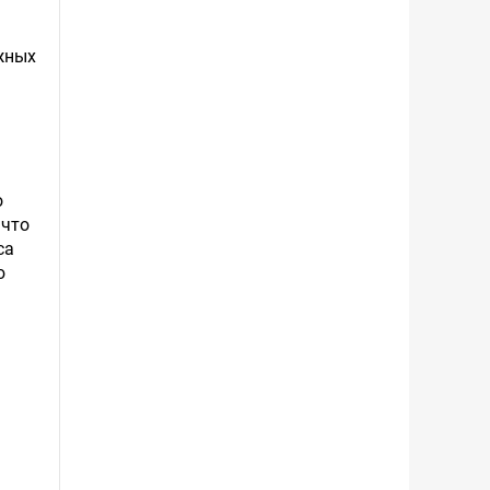
ежных
о
 что
са
ю