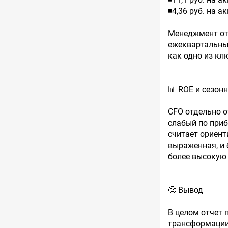
◾️4,36 руб. на а
Менеджмент отд
ежеквартальны
как одно из к
📊 ROE и сезон
CFO отдельно о
слабый по приб
считает ориент
выраженная, и
более высокую 
🧐 Вывод
В целом отчет 
трансформации