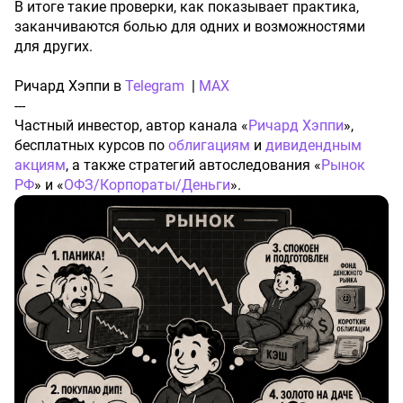
В итоге такие проверки, как показывает практика,
заканчиваются болью для одних и возможностями
для других.
Ричард Хэппи в
Telegram
|
MAX
---
Частный инвестор, автор канала «
Ричард Хэппи
»,
бесплатных курсов по
облигациям
и
дивидендным
акциям
, а также стратегий автоследования «
Рынок
РФ
» и «
ОФЗ/Корпораты/Деньги
».